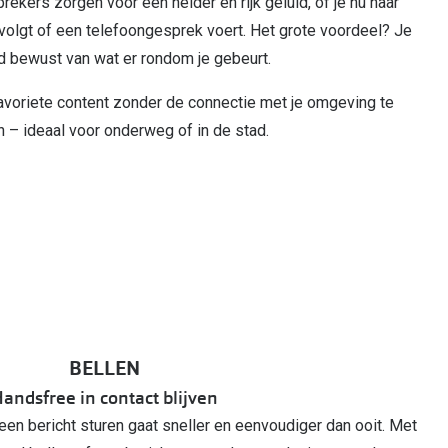
rekers zorgen voor een helder en rijk geluid, of je nu naar
 volgt of een telefoongesprek voert. Het grote voordeel? Je
tijd bewust van wat er rondom je gebeurt.
favoriete content zonder de connectie met je omgeving te
n – ideaal voor onderweg of in de stad.
BELLEN
andsfree in contact blijven
n bericht sturen gaat sneller en eenvoudiger dan ooit. Met