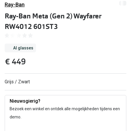
Computerbril
Ray-Ban
Lenzen di
Ray-Ban Meta (Gen 2) Wayfarer
Brilabonnementen
Acties
RW4012 601ST3
Pearle Bril Plan
Lenzenabo
Pearle Bril Plan Kids+
Pakketkort
AI glasses
Acties
Probeer co
€ 449
20% korting op een complete bril!
Bekijk all
3 voor 1: koop, krijg en geef een bril
Grijs / Zwart
Merken
Bekijk alle brillenacties
iWear
Nieuwsgierig?
Uitgelicht
Acuvue
Bezoek een winkel en ontdek alle mogelijkheden tijdens een
Nieuwe collectie
demo.
Air Optix
Merken