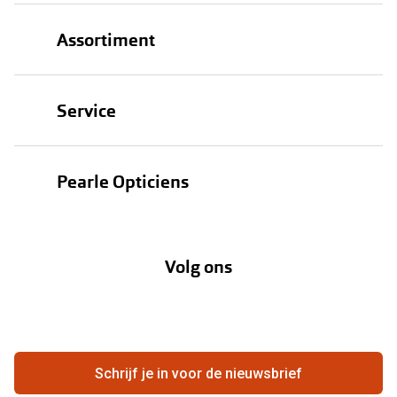
Assortiment
Brillen
Service
Zonnebrillen
Oogmeting
Contactlenzen
Pearle Opticiens
Garanties
Onze merken
Over Pearle
Lenzenabonnement
Onze acties
Volg ons
Contact
Webshop
FAQ
Annuleer of retourneer een bestelling
Vacatures
Hier de overeenkomst ontbinden
Schrijf je in voor de nieuwsbrief
Beste winkelketen