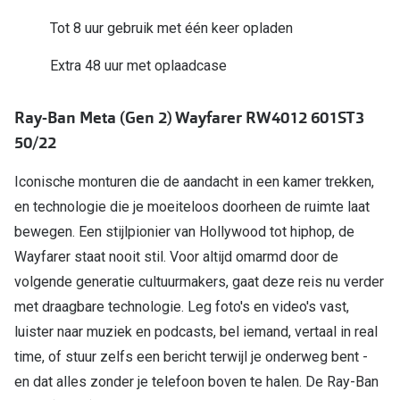
Bril online kopen in maar 4 stappen
Alles over
Tot 8 uur gebruik met één keer opladen
Soorten brillenglazen
Extra 48 uur met oplaadcase
Bril online passen
Meekleurende glazen
Ray-Ban Meta (Gen 2) Wayfarer RW4012 601ST3
50/22
Nachtbril
Iconische monturen die de aandacht in een kamer trekken,
Alles over brillen
en technologie die je moeiteloos doorheen de ruimte laat
bewegen. Een stijlpionier van Hollywood tot hiphop, de
Wayfarer staat nooit stil. Voor altijd omarmd door de
volgende generatie cultuurmakers, gaat deze reis nu verder
met draagbare technologie. Leg foto's en video's vast,
luister naar muziek en podcasts, bel iemand, vertaal in real
time, of stuur zelfs een bericht terwijl je onderweg bent -
en dat alles zonder je telefoon boven te halen. De Ray-Ban