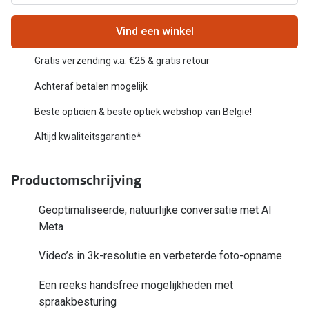
Bausch +
Ray-Ban
Biofinity
Vind een winkel
Gucci
Dailies
Gratis verzending v.a. €25 & gratis retour
Seen
Proclear
Achteraf betalen mogelijk
Vogue
Beste opticien & beste optiek webshop van België!
Alle lenz
Altijd kwaliteitsgarantie*
Michael Kors
Online h
Ralph Lauren
Doe de tes
Productomschrijving
Burberry
Contactle
Geoptimaliseerde, natuurlijke conversatie met AI
Oakley
Meta
Contact le
Alle brillen merken
Video’s in 3k-resolutie en verbeterde foto-opname
Eerste ke
Online hulp & advies
Een reeks handsfree mogelijkheden met
Lenzen op
spraakbesturing