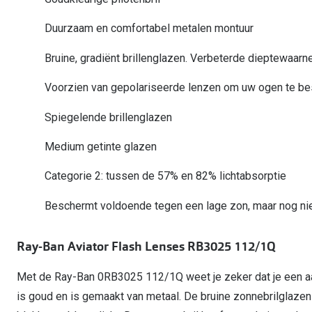
Computerbril
Autobril
Vermoeide ogen
Gebruiksaanwijzingen
Nieuwe collectie
3 voor 1: koop, krijg en geef
Duurzaam en comfortabel metalen montuur
Lenzen direct herbestellen
Overzetzonnebril
Rode ogen
Glasses for Congo
Bruine, gradiënt brillenglazen. Verbeterde dieptewaarn
Alle oogklachten
Alle actievoorwaarden
Voorzien van gepolariseerde lenzen om uw ogen te b
Spiegelende brillenglazen
Medium getinte glazen
Categorie 2: tussen de 57% en 82% lichtabsorptie
Beschermt voldoende tegen een lage zon, maar nog niet
Ray-Ban Aviator Flash Lenses RB3025 112/1Q
Met de Ray-Ban 0RB3025 112/1Q weet je zeker dat je een aanw
is goud en is gemaakt van metaal. De bruine zonnebrilglaze