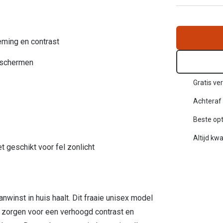
Alle zonnebrillen merken
20-20-2 regel
eming en contrast
Blog
eschermen
Gratis ve
Achteraf 
Beste opt
Altijd kwa
 geschikt voor fel zonlicht
inst in huis haalt. Dit fraaie unisex model
n zorgen voor een verhoogd contrast en