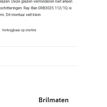
glazen. Deze glazen verminderen niet alleen
chtschitteringen. Ray-Ban 0RB3025 112/1Q is
m. Dit montuur valt klein.
Verkrijgbaar op sterkte
Brilmaten