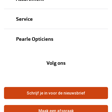
Brillen
Service
Zonnebrillen
Oogmeting
Contactlenzen
Pearle Opticiens
Garanties
Onze merken
Over Pearle
Lenzenabonnement
Onze acties
Volg ons
Contact
Webshop
FAQ
Annuleer of retourneer een bestelling
Vacatures
Hier de overeenkomst ontbinden
Schrijf je in voor de nieuwsbrief
Beste winkelketen
Maak een afspraak