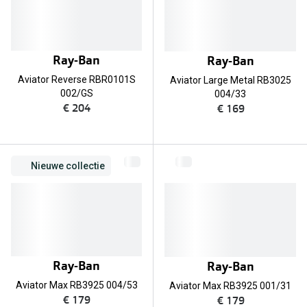
Computerbril
Lenzen di
Brilabonnementen
Acties
Ray-Ban
Ray-Ban
Pearle Bril Plan
Aviator Reverse RBR0101S
Aviator Large Metal RB3025
Lenzenabo
Pearle Bril Plan Kids+
002/GS
004/33
€ 204
€ 169
Pakketkort
Acties
Probeer co
20% korting op een complete bril!
Bekijk all
Nieuwe collectie
3 voor 1: koop, krijg en geef een bril
Merken
Bekijk alle brillenacties
iWear
Uitgelicht
Acuvue
Ray-Ban
Ray-Ban
Nieuwe collectie
Air Optix
Aviator Max RB3925 004/53
Aviator Max RB3925 001/31
€ 179
€ 179
Merken