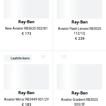
Bril online kopen in maar 4 stappen
Alles over
Soorten brillenglazen
Bril online passen
Ray-Ban
Ray-Ban
New Aviator RB3625 002/B1
Aviator Flash Lenses RB3025
Meekleurende glazen
€ 173
112/1Q
€ 239
Nachtbril
Alles over brillen
Laatste kans
Ray-Ban
Ray-Ban
Aviator Mirror RB3449 001/2Y
Aviator Gradient RB3025
€ 183
003/3F