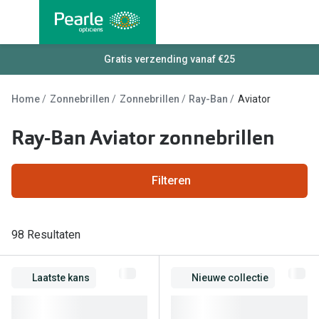
Ga
direct
naar
Alle brillen
Gratis verzending vanaf €25
Alle cont
de
Damesbrillen
Maandlen
inhoud
Home
Zonnebrillen
Zonnebrillen
Ray-Ban
Aviator
Herenbrillen
Daglenze
Ray-Ban Aviator zonnebrillen
Kinderbrillen
Multifocal
Torische 
Soorten brillen
Filteren
Kleurlenz
Bril op sterkte
Harde len
Multifocale bril
98 Resultaten
Nachtlenz
Blauw-violet licht filter bril
Laatste kans
Nieuwe collectie
Lenzenvlo
Kant en klare leesbrillen
Lenzenab