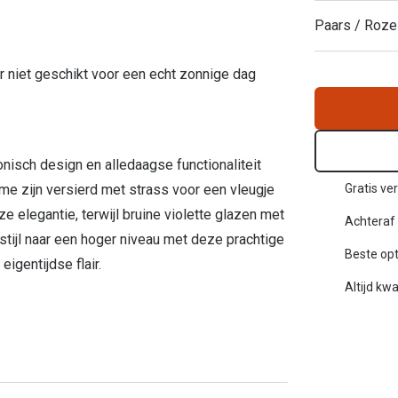
Alle zonnebrillen merken
Paars / Roze
20-20-2 regel
 niet geschikt voor een echt zonnige dag
Blog
nisch design en alledaagse functionaliteit
e zijn versierd met strass voor een vleugje
Gratis ve
e elegantie, terwijl bruine violette glazen met
Achteraf 
stijl naar een hoger niveau met deze prachtige
Beste opt
igentijdse flair.
Altijd kwa