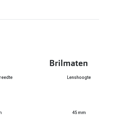
Brilmaten
reedte
Lenshoogte
m
45 mm