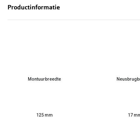
Productinformatie
Montuurbreedte
Neusbrugb
125 mm
17 m