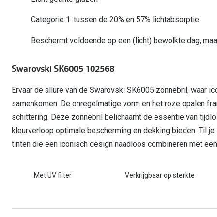
Computerbril
Autobril
Vermoeide ogen
Gebruiksaanwijzingen
Nieuwe collectie
3 voor 1: koop, krijg en geef
Categorie 1: tussen de 20% en 57% lichtabsorptie
Lenzen direct herbestellen
Overzetzonnebril
Rode ogen
Glasses for Congo
Beschermt voldoende op een (licht) bewolkte dag, maar
Alle oogklachten
Alle actievoorwaarden
Swarovski SK6005 102568
Ervaar de allure van de Swarovski SK6005 zonnebril, waar ico
samenkomen. De onregelmatige vorm en het roze opalen fram
schittering. Deze zonnebril belichaamt de essentie van tijdloz
kleurverloop optimale bescherming en dekking bieden. Til je 
tinten die een iconisch design naadloos combineren met een e
Met UV filter
Verkrijgbaar op sterkte