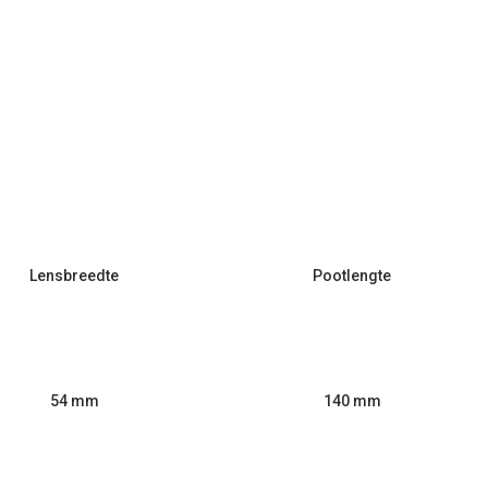
Lensbreedte
Pootlengte
54 mm
140 mm