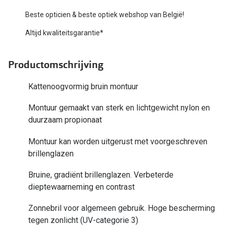
Bausch +
Beste opticien & beste optiek webshop van België!
Ray-Ban
Biofinity
Altijd kwaliteitsgarantie*
Gucci
Dailies
Seen
Productomschrijving
Proclear
Vogue
Alle lenz
Kattenoogvormig bruin montuur
Michael Kors
Online h
Montuur gemaakt van sterk en lichtgewicht nylon en
duurzaam propionaat
Ralph Lauren
Doe de tes
Montuur kan worden uitgerust met voorgeschreven
Burberry
Contactle
brillenglazen
Oakley
Contact le
Bruine, gradiënt brillenglazen. Verbeterde
Alle brillen merken
dieptewaarneming en contrast
Eerste ke
Online hulp & advies
Zonnebril voor algemeen gebruik. Hoge bescherming
Lenzen op
tegen zonlicht (UV-categorie 3)