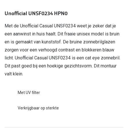
Bril online kopen in maar 4 stappen
Alles over
Soorten brillenglazen
Unofficial UNSF0234 HPN0
Bril online passen
Met de Unofficial Casual UNSF0234 weet je zeker dat je
een aanwinst in huis haalt. Dit fraaie unisex model is bruin
Meekleurende glazen
en is gemaakt van kunststof. De bruine zonnebrilglazen
Nachtbril
zorgen voor een verhoogd contrast en blokkeren blauw
licht. Unofficial Casual UNSF0234 is een cat eye zonnebril.
Alles over brillen
Dit past goed bij een hoekige gezichtsvorm. Dit montuur
valt klein.
Met UV filter
Verkrijgbaar op sterkte