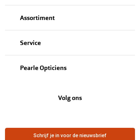
Assortiment
Brillen
Service
Zonnebrillen
Oogmeting
Contactlenzen
Pearle Opticiens
Garanties
Onze merken
Over Pearle
Lenzenabonnement
Onze acties
Volg ons
Contact
Webshop
FAQ
Annuleer of retourneer een bestelling
Vacatures
Hier de overeenkomst ontbinden
Schrijf je in voor de nieuwsbrief
Beste winkelketen