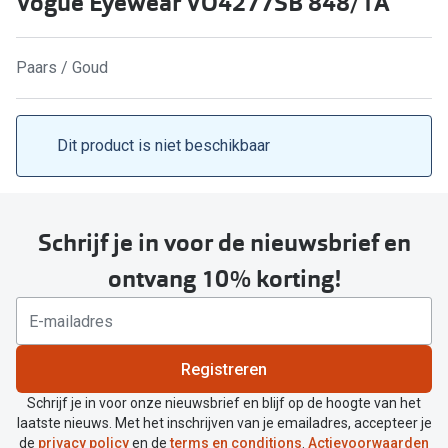
Vogue Eyewear VO4277SB 848/1A
Computerbril
Lenzen di
Brilabonnementen
Paars / Goud
Acties
Pearle Bril Plan
Lenzenabo
Pearle Bril Plan Kids+
Dit product is niet beschikbaar
Pakketkort
Acties
Probeer co
20% korting op een complete bril!
Schrijf je in voor de nieuwsbrief en
Bekijk all
3 voor 1: koop, krijg en geef een bril
ontvang 10% korting!
Merken
Bekijk alle brillenacties
iWear
Uitgelicht
Registreren
Acuvue
Nieuwe collectie
Schrijf je in voor onze nieuwsbrief en blijf op de hoogte van het
Air Optix
laatste nieuws. Met het inschrijven van je emailadres, accepteer je
Merken
de
privacy policy
en de
terms en conditions
.
Actievoorwaarden