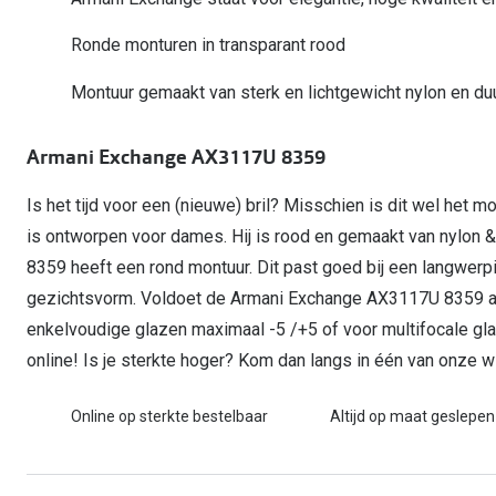
Computerbril
Autobril
Vermoeide ogen
Gebruiksaanwijzingen
Nieuwe collectie
3 voor 1: koop, krijg en geef
Ronde monturen in transparant rood
Lenzen direct herbestellen
Overzetzonnebril
Rode ogen
Glasses for Congo
Montuur gemaakt van sterk en lichtgewicht nylon en d
Alle oogklachten
Alle actievoorwaarden
Armani Exchange AX3117U 8359
Is het tijd voor een (nieuwe) bril? Misschien is dit wel het 
is ontworpen voor dames. Hij is rood en gemaakt van nylon
8359 heeft een rond montuur. Dit past goed bij een langwerpi
gezichtsvorm. Voldoet de Armani Exchange AX3117U 8359 aa
enkelvoudige glazen maximaal -5 /+5 of voor multifocale gl
online! Is je sterkte hoger? Kom dan langs in één van onze wi
Online op sterkte bestelbaar
Altijd op maat geslepen