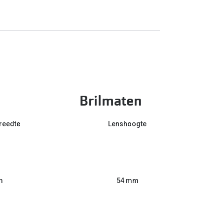
Brilmaten
reedte
Lenshoogte
m
54 mm