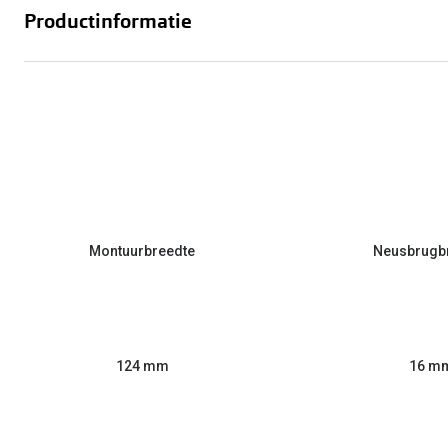
Productinformatie
Montuurbreedte
Neusbrugb
124 mm
16 m