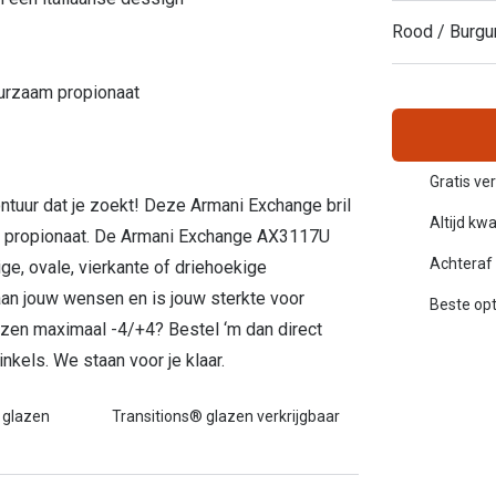
Alle zonnebrillen merken
Rood / Burgu
20-20-2 regel
uurzaam propionaat
Blog
Gratis ve
montuur dat je zoekt! Deze Armani Exchange bril
Altijd kwa
 & propionaat. De Armani Exchange AX3117U
Achteraf 
ge, ovale, vierkante of driehoekige
n jouw wensen en is jouw sterkte voor
Beste opt
azen maximaal -4/+4? Bestel ‘m dan direct
nkels. We staan voor je klaar.
 glazen
Transitions® glazen verkrijgbaar