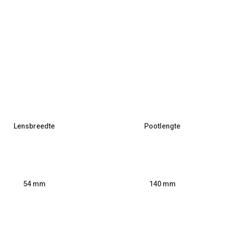
Lensbreedte
Pootlengte
54 mm
140 mm