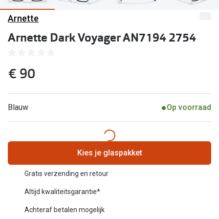
Computerbril
Arnette
Lenzen di
Brilabonnementen
Arnette Dark Voyager AN7194 2754
Acties
Pearle Bril Plan
Lenzenabo
Pearle Bril Plan Kids+
€ 90
Pakketkort
Acties
Probeer co
Blauw
Op voorraad
20% korting op een complete bril!
Bekijk all
3 voor 1: koop, krijg en geef een bril
Merken
Bekijk alle brillenacties
Kies je glaspakket
iWear
Uitgelicht
Gratis verzending en retour
Acuvue
Altijd kwaliteitsgarantie*
Nieuwe collectie
Air Optix
Achteraf betalen mogelijk
Merken