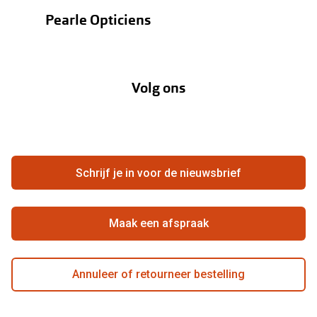
Oogmeting
Contactlenzen
Pearle Opticiens
Garanties
Onze merken
Over Pearle
Lenzenabonnement
Onze acties
Volg ons
Contact
Webshop
FAQ
Annuleer of retourneer een bestelling
Vacatures
Hier de overeenkomst ontbinden
Schrijf je in voor de nieuwsbrief
Beste winkelketen
Maak een afspraak
Annuleer of retourneer bestelling