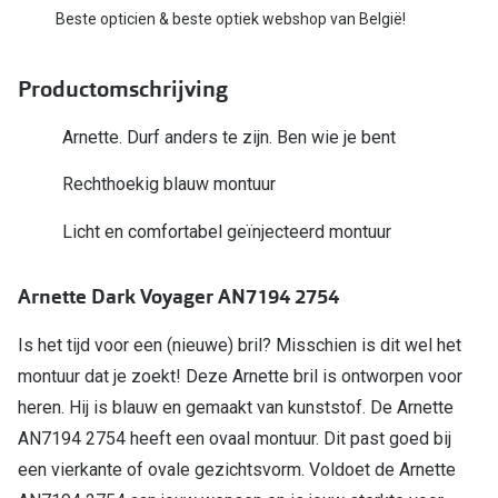
Bausch +
Beste opticien & beste optiek webshop van België!
Ray-Ban
Biofinity
Productomschrijving
Gucci
Dailies
Seen
Arnette. Durf anders te zijn. Ben wie je bent
Proclear
Vogue
Alle lenz
Rechthoekig blauw montuur
Michael Kors
Licht en comfortabel geïnjecteerd montuur
Online h
Ralph Lauren
Doe de tes
Arnette Dark Voyager AN7194 2754
Burberry
Contactle
Is het tijd voor een (nieuwe) bril? Misschien is dit wel het
Oakley
Contact le
montuur dat je zoekt! Deze Arnette bril is ontworpen voor
Alle brillen merken
heren. Hij is blauw en gemaakt van kunststof. De Arnette
Eerste ke
AN7194 2754 heeft een ovaal montuur. Dit past goed bij
Online hulp & advies
Lenzen op
een vierkante of ovale gezichtsvorm. Voldoet de Arnette