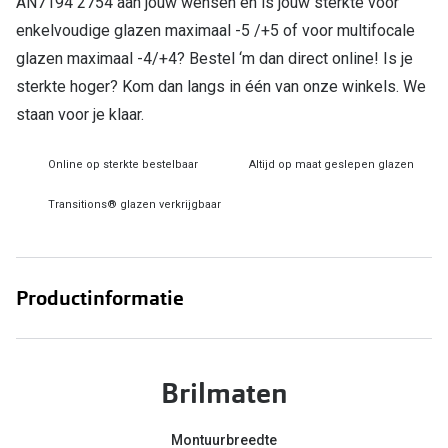
AN7194 2754 aan jouw wensen en is jouw sterkte voor
Bril online kopen in maar 4 stappen
Alles over
enkelvoudige glazen maximaal -5 /+5 of voor multifocale
Soorten brillenglazen
glazen maximaal -4/+4? Bestel ‘m dan direct online! Is je
Bril online passen
sterkte hoger? Kom dan langs in één van onze winkels. We
staan voor je klaar.
Meekleurende glazen
Nachtbril
Online op sterkte bestelbaar
Altijd op maat geslepen glazen
Alles over brillen
Transitions® glazen verkrijgbaar
Productinformatie
Brilmaten
Montuurbreedte