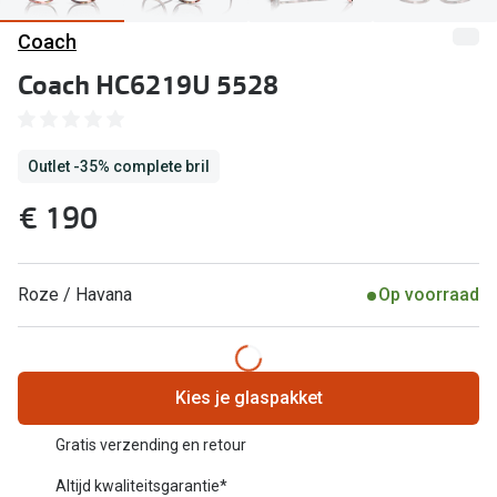
Computerbril
Coach
Lenzen di
Brilabonnementen
Coach HC6219U 5528
Acties
Pearle Bril Plan
Lenzenabo
Pearle Bril Plan Kids+
Outlet -35% complete bril
Pakketkort
Acties
€ 190
Probeer co
20% korting op een complete bril!
Bekijk all
3 voor 1: koop, krijg en geef een bril
Roze / Havana
Op voorraad
Merken
Bekijk alle brillenacties
iWear
Uitgelicht
Kies je glaspakket
Acuvue
Nieuwe collectie
Gratis verzending en retour
Air Optix
Altijd kwaliteitsgarantie*
Merken