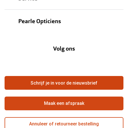
Zonnebrillen
Oogmeting
Contactlenzen
Pearle Opticiens
Garanties
Onze merken
Over Pearle
Lenzenabonnement
Onze acties
Volg ons
Contact
Webshop
FAQ
Annuleer of retourneer een bestelling
Vacatures
Hier de overeenkomst ontbinden
Schrijf je in voor de nieuwsbrief
Beste winkelketen
Maak een afspraak
Annuleer of retourneer bestelling