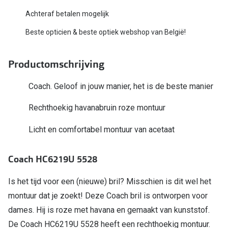
Bausch +
Achteraf betalen mogelijk
Ray-Ban
Biofinity
Beste opticien & beste optiek webshop van België!
Gucci
Dailies
Seen
Productomschrijving
Proclear
Vogue
Alle lenz
Coach. Geloof in jouw manier, het is de beste manier
Michael Kors
Rechthoekig havanabruin roze montuur
Online h
Ralph Lauren
Licht en comfortabel montuur van acetaat
Doe de tes
Burberry
Contactle
Coach HC6219U 5528
Oakley
Contact le
Is het tijd voor een (nieuwe) bril? Misschien is dit wel het
Alle brillen merken
Eerste ke
montuur dat je zoekt! Deze Coach bril is ontworpen voor
Online hulp & advies
dames. Hij is roze met havana en gemaakt van kunststof.
Lenzen op
De Coach HC6219U 5528 heeft een rechthoekig montuur.