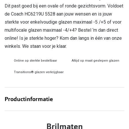
Bril online kopen in maar 4 stappen
Alles over
Dit past goed bij een ovale of ronde gezichtsvorm. Voldoet
Soorten brillenglazen
de Coach HC6219U 5528 aan jouw wensen en is jouw
sterkte voor enkelvoudige glazen maximaal -5 /+5 of voor
Bril online passen
multifocale glazen maximaal -4/+4? Bestel ‘m dan direct
Meekleurende glazen
online! Is je sterkte hoger? Kom dan langs in één van onze
winkels. We staan voor je klaar.
Nachtbril
Alles over brillen
Online op sterkte bestelbaar
Altijd op maat geslepen glazen
Transitions® glazen verkrijgbaar
Productinformatie
Brilmaten