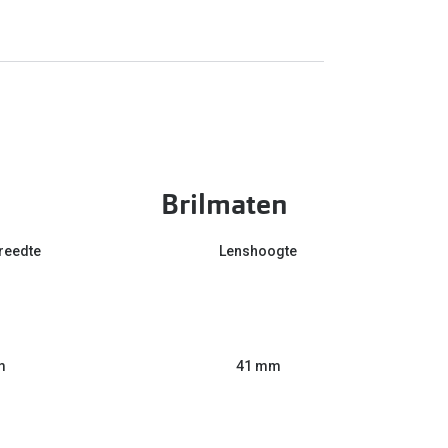
Brilmaten
reedte
Lenshoogte
m
41 mm