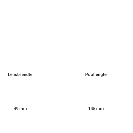
Lensbreedte
Pootlengte
49 mm
145 mm