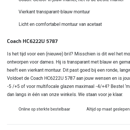
Computerbril
Autobril
Vermoeide ogen
Gebruiksaanwijzingen
Nieuwe collectie
3 voor 1: koop, krijg en geef
Vierkant transparant-blauw montuur
Lenzen direct herbestellen
Overzetzonnebril
Rode ogen
Glasses for Congo
Licht en comfortabel montuur van acetaat
Alle oogklachten
Alle actievoorwaarden
Coach HC6222U 5787
Is het tijd voor een (nieuwe) bril? Misschien is dit wel het m
ontworpen voor dames. Hij is transparant met blauw en ge
heeft een vierkant montuur. Dit past goed bij een ronde, lan
Voldoet de Coach HC6222U 5787 aan jouw wensen en is jouw
-5 /+5 of voor multifocale glazen maximaal -4/+4? Bestel ‘m 
dan langs in één van onze winkels. We staan voor je klaar.
Online op sterkte bestelbaar
Altijd op maat geslepen