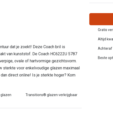
Alle zonnebrillen merken
20-20-2 regel
Blog
Gratis ve
Altijd kwa
ontuur dat je zoekt! Deze Coach bril is
Achteraf 
maakt van kunststof. De Coach HC6222U 5787
Beste opt
gwerpige, ovale of hartvormige gezichtsvorm.
 sterkte voor enkelvoudige glazen maximaal
dan direct online! Is je sterkte hoger? Kom
 glazen
Transitions® glazen verkrijgbaar