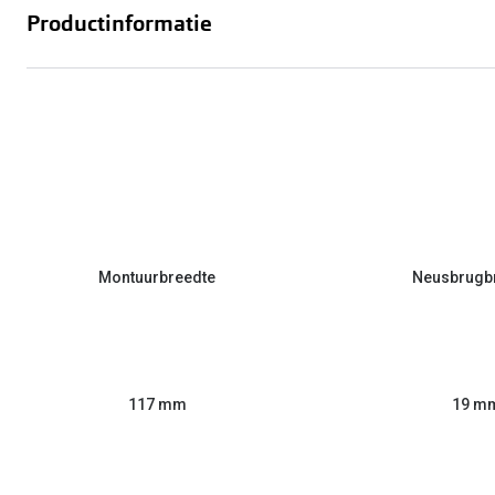
Productinformatie
Montuurbreedte
Neusbrugb
117 mm
19 m