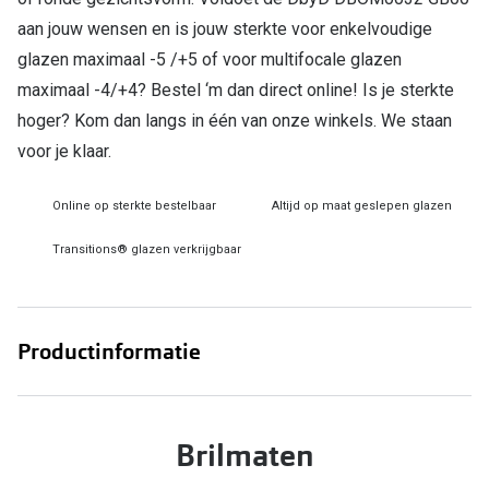
Bril online kopen in maar 4 stappen
Alles over
aan jouw wensen en is jouw sterkte voor enkelvoudige
Soorten brillenglazen
glazen maximaal -5 /+5 of voor multifocale glazen
maximaal -4/+4? Bestel ‘m dan direct online! Is je sterkte
Bril online passen
hoger? Kom dan langs in één van onze winkels. We staan
Meekleurende glazen
voor je klaar.
Nachtbril
Online op sterkte bestelbaar
Altijd op maat geslepen glazen
Alles over brillen
Transitions® glazen verkrijgbaar
Productinformatie
Brilmaten