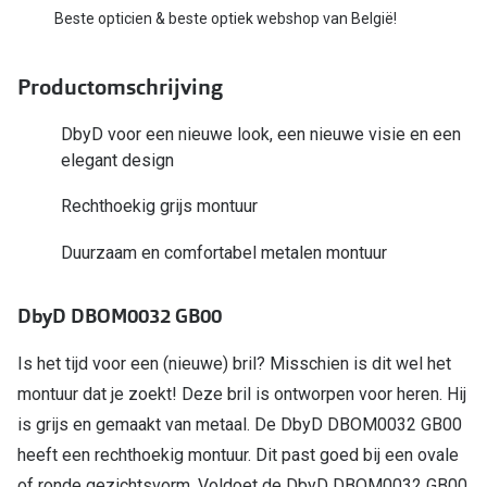
Bausch +
Beste opticien & beste optiek webshop van België!
Ray-Ban
Biofinity
Productomschrijving
Gucci
Dailies
Seen
DbyD voor een nieuwe look, een nieuwe visie en een
Proclear
elegant design
Vogue
Alle lenz
Rechthoekig grijs montuur
Michael Kors
Online h
Duurzaam en comfortabel metalen montuur
Ralph Lauren
Doe de tes
Burberry
DbyD DBOM0032 GB00
Contactle
Oakley
Is het tijd voor een (nieuwe) bril? Misschien is dit wel het
Contact le
Alle brillen merken
montuur dat je zoekt! Deze bril is ontworpen voor heren. Hij
Eerste ke
is grijs en gemaakt van metaal. De DbyD DBOM0032 GB00
Online hulp & advies
Lenzen op
heeft een rechthoekig montuur. Dit past goed bij een ovale
of ronde gezichtsvorm. Voldoet de DbyD DBOM0032 GB00