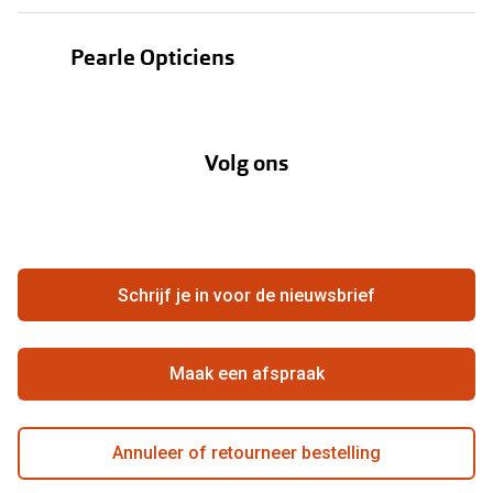
Oogmeting
Contactlenzen
Pearle Opticiens
Garanties
Onze merken
Over Pearle
Lenzenabonnement
Onze acties
Volg ons
Contact
Webshop
FAQ
Annuleer of retourneer een bestelling
Vacatures
Hier de overeenkomst ontbinden
Schrijf je in voor de nieuwsbrief
Beste winkelketen
Maak een afspraak
Annuleer of retourneer bestelling