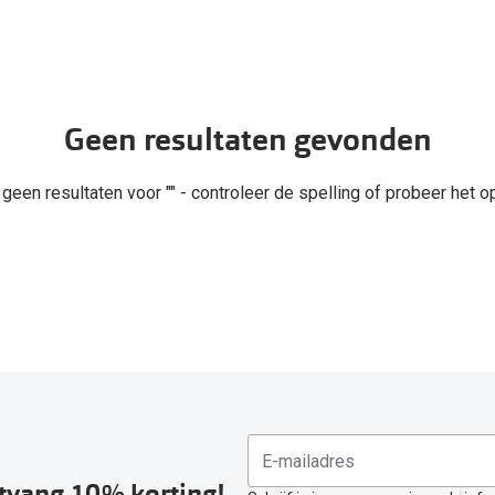
Alle zonnebrillen merken
20-20-2 regel
Blog
Geen resultaten gevonden
n geen resultaten voor "" - controleer de spelling of probeer het 
ntvang 10% korting!