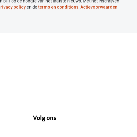
en blijf op de hoogte van het laatste nieuws. Met het inschrijven
rivacy policy
en de
terms en conditions
.
Actievoorwaarden
Volg ons