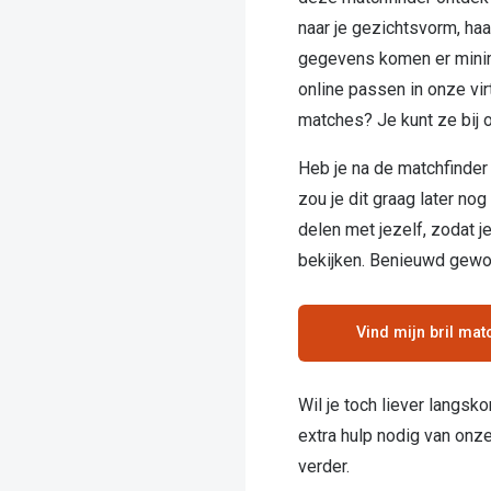
Alle zonnebrillen merken
naar je gezichtsvorm, haar
gegevens komen er minimaa
20-20-2 regel
online passen in onze vir
Blog
matches? Je kunt ze bij o
Heb je na de matchfinder t
zou je dit graag later no
delen met jezelf, zodat j
bekijken. Benieuwd gew
Vind mijn bril mat
Wil je toch liever langsk
extra hulp nodig van onz
verder.