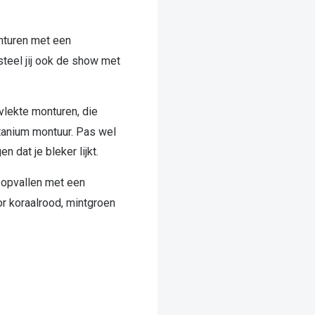
onturen met een
steel jij ook de show met
vlekte monturen, die
itanium montuur. Pas wel
n dat je bleker lijkt.
ht opvallen met een
or koraalrood, mintgroen