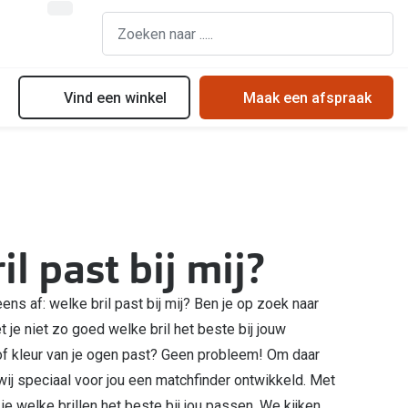
Vind een winkel
Maak een afspraak
Bril online kopen in maar 4 stappen
Doe de test: vind lenzen die bij jou passen
Soorten zonnebrillenglazen
Soorten brillenglazen
Contactlenscontrole
Hoe kies je een goede zonnebril?
Bril online passen
Contact lens center
Zonnebrillen online passen
l past bij mij?
Meekleurende glazen
Eerste keer lenzen
Zonnebrillentrends
Nachtbril
Lenzen op maat
Meekleurende glazen
ens af: welke bril past bij mij? Ben je op zoek naar
Alles over brillen
Alles over lenzen
 je niet zo goed welke bril het beste bij jouw
of kleur van je ogen past? Geen probleem! Om daar
ij speciaal voor jou een matchfinder ontwikkeld. Met
e welke brillen het beste bij jou passen. We kijken