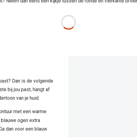
t? Neem dan eens een kijkje tussen de ronde en vierkante brillen
 past? Dan is de volgende
ste bij jou past, hangt af
dertoon van je huid.
montuur met een warme
je blauwe ogen extra
? Ga dan voor een blauw