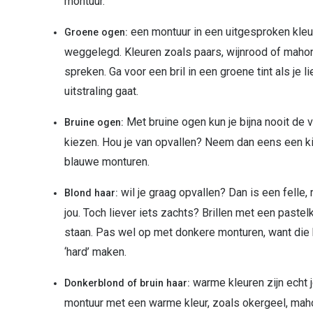
montuur.
een montuur in een uitgesproken kleur
Groene ogen:
weggelegd. Kleuren zoals paars, wijnrood of mahon
spreken. Ga voor een bril in een groene tint als je l
uitstraling gaat.
Met bruine ogen kun je bijna nooit de 
Bruine ogen:
kiezen. Hou je van opvallen? Neem dan eens een ki
blauwe monturen.
wil je graag opvallen? Dan is een felle, 
Blond haar:
jou. Toch liever iets zachts? Brillen met een pastel
staan. Pas wel op met donkere monturen, want die k
‘hard’ maken.
warme kleuren zijn echt 
Donkerblond of bruin haar:
montuur met een warme kleur, zoals okergeel, mah