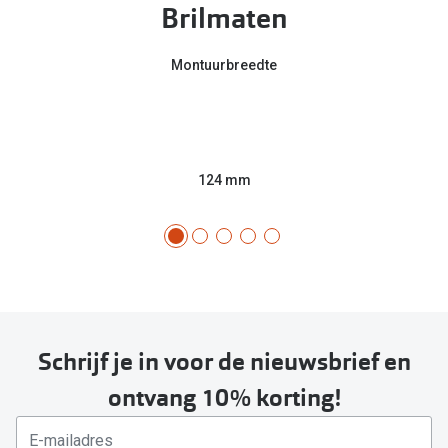
Bril online kopen in maar 4 stappen
Alles over
Brilmaten
Soorten brillenglazen
Montuurbreedte
Bril online passen
Meekleurende glazen
Nachtbril
124 mm
Alles over brillen
Schrijf je in voor de nieuwsbrief en
ontvang 10% korting!