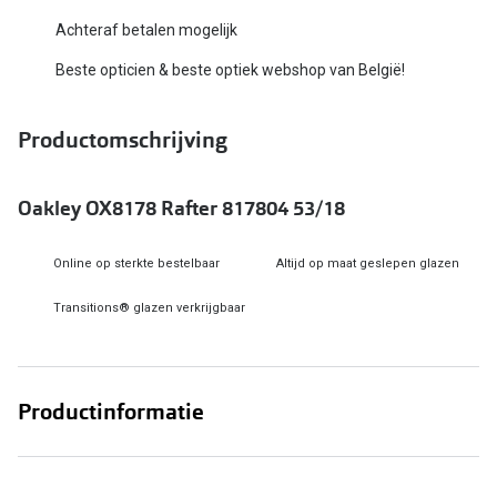
Bausch +
Achteraf betalen mogelijk
Ray-Ban
Biofinity
Beste opticien & beste optiek webshop van België!
Gucci
Dailies
Seen
Productomschrijving
Proclear
Vogue
Alle lenz
Oakley OX8178 Rafter 817804 53/18
Michael Kors
Online h
Online op sterkte bestelbaar
Altijd op maat geslepen glazen
Ralph Lauren
Doe de tes
Transitions® glazen verkrijgbaar
Burberry
Contactle
Oakley
Contact le
Alle brillen merken
Productinformatie
Eerste ke
Online hulp & advies
Lenzen op