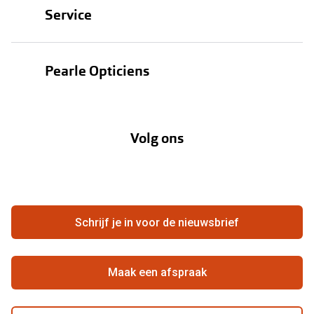
Service
Zonnebrillen
Oogmeting
Contactlenzen
Pearle Opticiens
Garanties
Onze merken
Over Pearle
Lenzenabonnement
Onze acties
Volg ons
Contact
Webshop
FAQ
Annuleer of retourneer een bestelling
Vacatures
Hier de overeenkomst ontbinden
Schrijf je in voor de nieuwsbrief
Beste winkelketen
Maak een afspraak