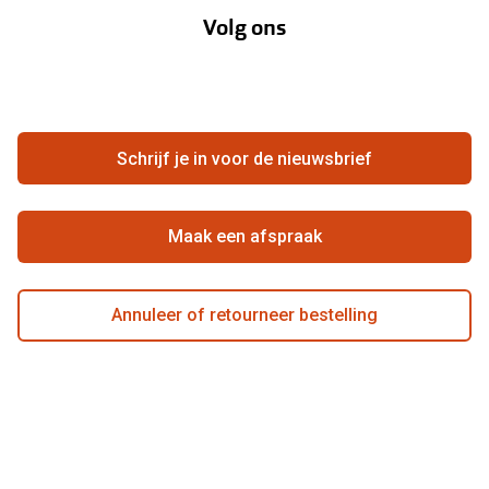
Volg ons
Contact
Webshop
FAQ
Annuleer of retourneer een bestelling
Vacatures
Hier de overeenkomst ontbinden
Schrijf je in voor de nieuwsbrief
Beste winkelketen
Maak een afspraak
Annuleer of retourneer bestelling