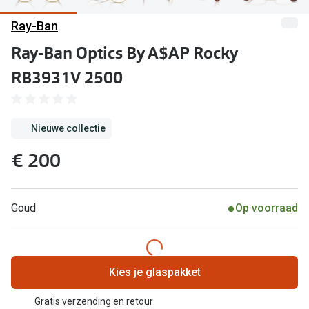
Computerbril
Ray-Ban
Lenzen di
Brilabonnementen
Ray-Ban Optics By A$AP Rocky
Acties
Pearle Bril Plan
RB3931V 2500
Lenzenabo
Pearle Bril Plan Kids+
Pakketkort
Acties
Nieuwe collectie
Probeer co
€ 200
20% korting op een complete bril!
Bekijk all
3 voor 1: koop, krijg en geef een bril
Merken
Goud
Op voorraad
Bekijk alle brillenacties
iWear
Uitgelicht
Acuvue
Kies je glaspakket
Nieuwe collectie
Air Optix
Gratis verzending en retour
Merken