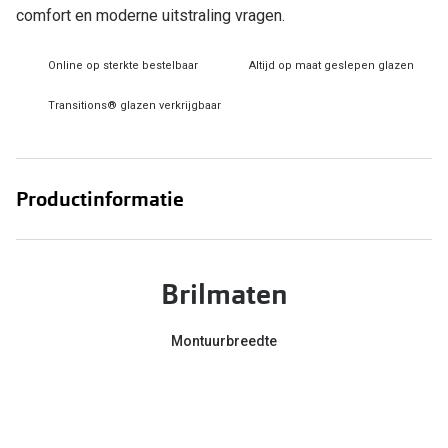
Bril online kopen in maar 4 stappen
Alles over
comfort en moderne uitstraling vragen.
Soorten brillenglazen
Online op sterkte bestelbaar
Altijd op maat geslepen glazen
Bril online passen
Transitions® glazen verkrijgbaar
Meekleurende glazen
Nachtbril
Productinformatie
Alles over brillen
Brilmaten
Montuurbreedte