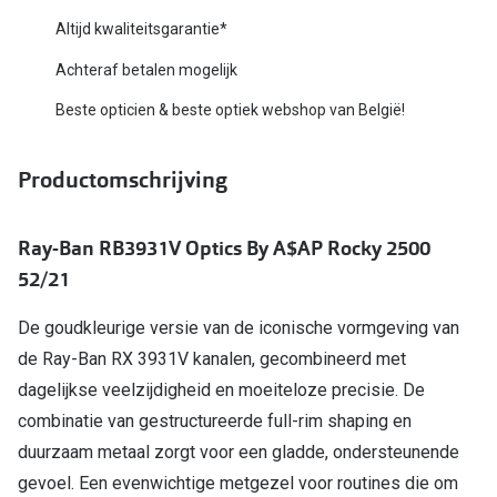
Bausch +
Altijd kwaliteitsgarantie*
Ray-Ban
Biofinity
Achteraf betalen mogelijk
Gucci
Dailies
Beste opticien & beste optiek webshop van België!
Seen
Proclear
Productomschrijving
Vogue
Alle lenz
Michael Kors
Online h
Ray-Ban RB3931V Optics By A$AP Rocky 2500
Ralph Lauren
52/21
Doe de tes
Burberry
De goudkleurige versie van de iconische vormgeving van
Contactle
Oakley
de Ray-Ban RX 3931V kanalen, gecombineerd met
Contact le
dagelijkse veelzijdigheid en moeiteloze precisie. De
Alle brillen merken
Eerste ke
combinatie van gestructureerde full-rim shaping en
duurzaam metaal zorgt voor een gladde, ondersteunende
Online hulp & advies
Lenzen op
gevoel. Een evenwichtige metgezel voor routines die om