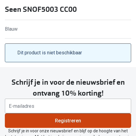
Computerbril
Seen SNOF5003 CC00
Lenzen di
Brilabonnementen
Acties
Pearle Bril Plan
Blauw
Lenzenabo
Pearle Bril Plan Kids+
Pakketkort
Dit product is niet beschikbaar
Acties
Probeer co
20% korting op een complete bril!
Bekijk all
3 voor 1: koop, krijg en geef een bril
Schrijf je in voor de nieuwsbrief en
Merken
ontvang 10% korting!
Bekijk alle brillenacties
iWear
Uitgelicht
Acuvue
Nieuwe collectie
Registreren
Air Optix
Schrijf je in voor onze nieuwsbrief en blijf op de hoogte van het
Merken