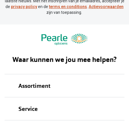
Bausch +
laatste nieuws. Met het inschrijven van je emailadres, accepteer je
de
privacy policy
en de
terms en conditions
.
Actievoorwaarden
Ray-Ban
Biofinity
zijn van toepassing.
Gucci
Dailies
Seen
Proclear
Vogue
Alle lenz
Michael Kors
Waar kunnen we jou mee helpen?
Online h
Ralph Lauren
Doe de tes
Burberry
Assortiment
Contactle
Oakley
Contact le
Brillen
Alle brillen merken
Service
Eerste ke
Zonnebrillen
Online hulp & advies
Lenzen op
Oogmeting
Contactlenzen