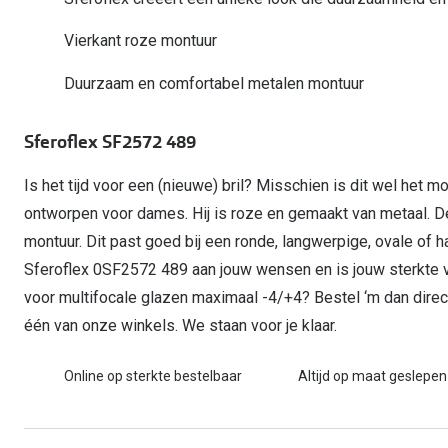
Computerbril
Autobril
Vermoeide ogen
Gebruiksaanwijzingen
Nieuwe collectie
3 voor 1: koop, krijg en geef
Vierkant roze montuur
Lenzen direct herbestellen
Overzetzonnebril
Rode ogen
Glasses for Congo
Duurzaam en comfortabel metalen montuur
Alle oogklachten
Alle actievoorwaarden
Sferoflex SF2572 489
Is het tijd voor een (nieuwe) bril? Misschien is dit wel het mo
ontworpen voor dames. Hij is roze en gemaakt van metaal. D
montuur. Dit past goed bij een ronde, langwerpige, ovale of
Sferoflex 0SF2572 489 aan jouw wensen en is jouw sterkte 
voor multifocale glazen maximaal -4/+4? Bestel ‘m dan direct
één van onze winkels. We staan voor je klaar.
Online op sterkte bestelbaar
Altijd op maat geslepen