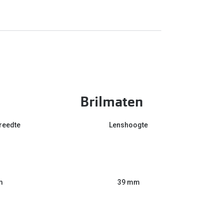
Brilmaten
reedte
Lenshoogte
m
39 mm