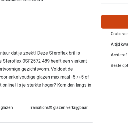
Alle zonnebrillen merken
20-20-2 regel
Blog
Gratis ve
Altijd kwa
ntuur dat je zoekt! Deze Sferoflex bril is
Achteraf 
e Sferoflex 0SF2572 489 heeft een vierkant
Beste opt
 hartvormige gezichtsvorm. Voldoet de
voor enkelvoudige glazen maximaal -5 /+5 of
 online! Is je sterkte hoger? Kom dan langs in
 glazen
Transitions® glazen verkrijgbaar