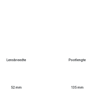
Lensbreedte
Pootlengte
52 mm
135 mm