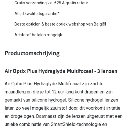
Bril online kopen in maar 4 stappen
Alles over
Gratis verzending v.a. €25 & gratis retour
Soorten brillenglazen
Altijd kwaliteitsgarantie*
Bril online passen
Beste opticien & beste optiek webshop van België!
Achteraf betalen mogelijk
Meekleurende glazen
Nachtbril
Productomschrijving
Alles over brillen
Air Optix Plus Hydraglyde Multifocaal - 3 lenzen
Air Optix Plus Hydraglyde Multifocaal zijn zachte
maandlenzen die je tot 12 uur lang kunt dragen en zijn
gemaakt van silicone hydrogel. Silicone hydrogel lenzen
laten zo veel mogelijk zuurstof door, dit voorkomt irritatie
en droge ogen. Daarnaast zijn de lenzen uitgerust met een
unieke combinatie van SmartShield-technologie en