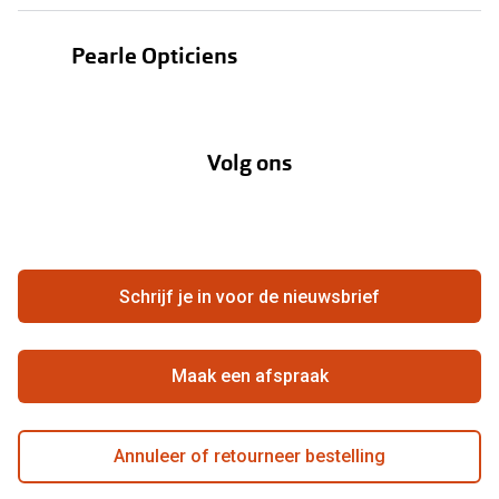
Oogmeting
Contactlenzen
Pearle Opticiens
Garanties
Onze merken
Over Pearle
Lenzenabonnement
Onze acties
Volg ons
Contact
Webshop
FAQ
Annuleer of retourneer een bestelling
Vacatures
Hier de overeenkomst ontbinden
Schrijf je in voor de nieuwsbrief
Beste winkelketen
Maak een afspraak
Annuleer of retourneer bestelling