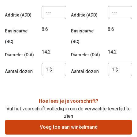
Bausch +
Ray-Ban
Biofinity
Additie (ADD)
Additie (ADD)
Gucci
Dailies
8.6
8.6
Basiscurve
Basiscurve
Seen
Proclear
(BC)
(BC)
Vogue
Alle lenz
14.2
14.2
Diameter (DIA)
Diameter (DIA)
Michael Kors
Online h
Aantal dozen
Aantal dozen
Ralph Lauren
Doe de tes
Burberry
Contactle
Oakley
Hoe lees je je voorschrift?
Contact le
Vul het voorschrift volledig in om de verwachte levertijd te
Alle brillen merken
Eerste ke
zien
Online hulp & advies
Voeg toe aan winkelmand
Lenzen op