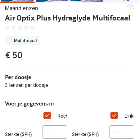
Computerbril
Maandlenzen
Lenzen di
Brilabonnementen
Air Optix Plus Hydraglyde Multifocaal
Acties
Pearle Bril Plan
Lenzenabo
Multifocaal
Pearle Bril Plan Kids+
Pakketkort
€ 50
Acties
Probeer co
20% korting op een complete bril!
Bekijk all
Per doosje
3 voor 1: koop, krijg en geef een bril
3 lenzen per doosje
Merken
Bekijk alle brillenacties
Voer je gegevens in
iWear
Uitgelicht
Acuvue
Rechteroog
Linker
Nieuwe collectie
Air Optix
Sterkte (SPH)
Sterkte (SPH)
Merken