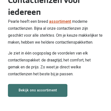
Contactlenzen voor
Computerbril
iedereen
Lenzen di
Brilabonnementen
Acties
Pearle heeft een breed
assortiment
moderne
Pearle Bril Plan
contactlenzen. Bijna al onze contactlenzen zijn
Lenzenabo
Pearle Bril Plan Kids+
geschikt voor alle sterktes. Om je keuze makkelijker te
Pakketkort
maken, hebben we heldere contactlenspakketten.
Acties
Probeer co
Je ziet in één oogopslag de voordelen van elk
20% korting op een complete bril!
Bekijk all
contactlenspakket: de draagtijd, het comfort, het
3 voor 1: koop, krijg en geef een bril
gemak en de prijs. Zo weet je direct welke
Merken
contactlenzen het beste bij je passen.
Bekijk alle brillenacties
iWear
Uitgelicht
Bekijk ons assortiment
Acuvue
Nieuwe collectie
Air Optix
Merken