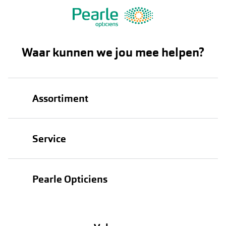
Waar kunnen we jou mee helpen?
Assortiment
Brillen
Service
Zonnebrillen
Oogmeting
Contactlenzen
Pearle Opticiens
Garanties
Onze merken
Over Pearle
Lenzenabonnement
Onze acties