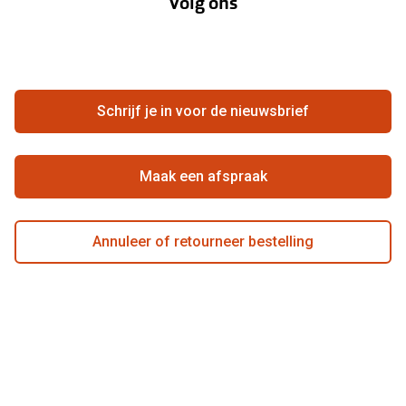
Volg ons
Contact
Webshop
FAQ
Annuleer of retourneer een bestelling
Vacatures
Hier de overeenkomst ontbinden
Schrijf je in voor de nieuwsbrief
Beste winkelketen
Maak een afspraak
Annuleer of retourneer bestelling