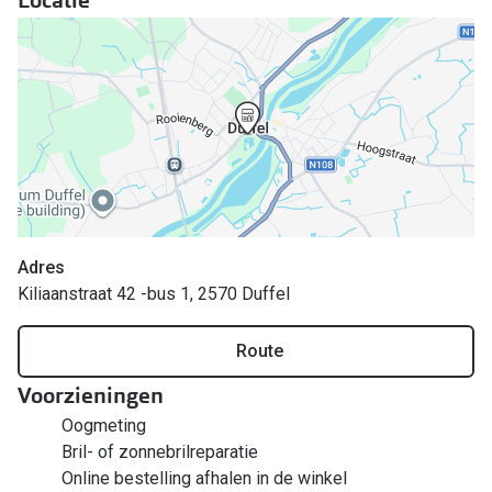
Bril online kopen in maar 4 stappen
Alles over
Soorten brillenglazen
Bril online passen
Meekleurende glazen
Nachtbril
Alles over brillen
Adres
Kiliaanstraat 42 -bus 1, 2570 Duffel
Route
Voorzieningen
Oogmeting
Bril- of zonnebrilreparatie
Online bestelling afhalen in de winkel