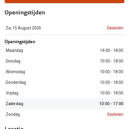
Bausch +
Openingstijden
Ray-Ban
Biofinity
Gucci
Dailies
Za, 15 August 2026
Gesloten
Seen
Proclear
Openingstijden
Vogue
Alle lenz
Maandag
14:00 - 18:00
Michael Kors
Online h
Dinsdag
10:00 - 18:00
Ralph Lauren
Woensdag
10:00 - 18:00
Doe de tes
Burberry
Donderdag
10:00 - 18:00
Contactle
Oakley
Vrijdag
10:00 - 18:00
Contact le
Alle brillen merken
Zaterdag
10:00 - 17:00
Eerste ke
Zondag
Gesloten
Online hulp & advies
Lenzen op
Locatie