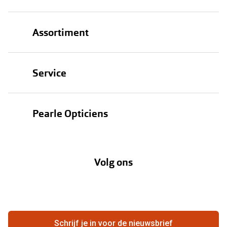
Assortiment
Brillen
Service
Zonnebrillen
Oogmeting
Contactlenzen
Pearle Opticiens
Garanties
Onze merken
Over Pearle
Lenzenabonnement
Onze acties
Volg ons
Contact
Webshop
FAQ
Annuleer of retourneer een bestelling
Vacatures
Hier de overeenkomst ontbinden
Schrijf je in voor de nieuwsbrief