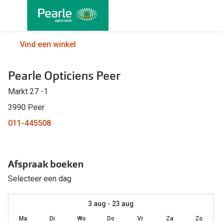
Ga
direct
naar
Alle brillen
Alle cont
Vind een winkel
de
Damesbrillen
Maandlen
inhoud
Pearle Opticiens Peer
Herenbrillen
Daglenze
Markt 27 -1
Kinderbrillen
Multifocal
3990 Peer
Torische 
Soorten brillen
011-445508
Kleurlenz
Bril op sterkte
Harde len
Afspraak boeken
Multifocale bril
Nachtlenz
Selecteer een dag
Blauw-violet licht filter bril
Lenzenvlo
Kant en klare leesbrillen
3 aug - 23 aug
Lenzenab
Ma
Di
Wo
Do
Vr
Za
Zo