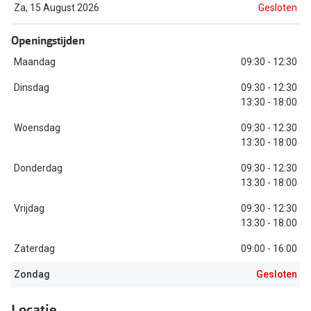
Bausch +
Za, 15 August 2026
Gesloten
Ray-Ban
Biofinity
Openingstijden
Gucci
Dailies
Maandag
09:30 - 12:30
Seen
Proclear
Dinsdag
09:30 - 12:30
13:30 - 18:00
Vogue
Alle lenz
Woensdag
09:30 - 12:30
Michael Kors
13:30 - 18:00
Online h
Ralph Lauren
Donderdag
09:30 - 12:30
Doe de tes
13:30 - 18:00
Burberry
Contactle
Vrijdag
09:30 - 12:30
Oakley
13:30 - 18:00
Contact le
Zaterdag
09:00 - 16:00
Alle brillen merken
Eerste ke
Zondag
Gesloten
Online hulp & advies
Lenzen op
Locatie