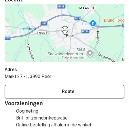
Bril online kopen in maar 4 stappen
Alles over
Soorten brillenglazen
Bril online passen
Meekleurende glazen
Nachtbril
Alles over brillen
Adres
Markt 27 -1, 3990 Peer
Route
Voorzieningen
Oogmeting
Bril- of zonnebrilreparatie
Online bestelling afhalen in de winkel