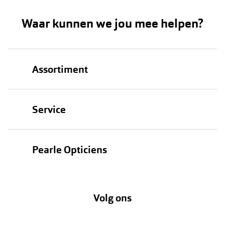
Waar kunnen we jou mee helpen?
Assortiment
Brillen
Service
Zonnebrillen
Oogmeting
Contactlenzen
Pearle Opticiens
Garanties
Onze merken
Over Pearle
Lenzenabonnement
Onze acties
Volg ons
Contact
Webshop
FAQ
Annuleer of retourneer een bestelling