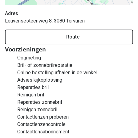
Bril online kopen in maar 4 stappen
Alles over
Adres
Soorten brillenglazen
Leuvensesteenweg 8, 3080 Tervuren
Bril online passen
Route
Meekleurende glazen
Voorzieningen
Nachtbril
Oogmeting
Alles over brillen
Bril- of zonnebrilreparatie
Online bestelling afhalen in de winkel
Advies kijkoplossing
Reparaties bril
Reinigen bril
Reparaties zonnebril
Reinigen zonnebril
Contactlenzen proberen
Contactlenzencontrole
Contactlensabonnement