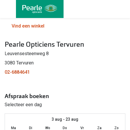
Ga
direct
naar
Alle brillen
Alle cont
Vind een winkel
de
Damesbrillen
Maandlen
inhoud
Pearle Opticiens Tervuren
Herenbrillen
Daglenze
Leuvensesteenweg 8
Kinderbrillen
Multifocal
3080 Tervuren
Torische 
Soorten brillen
02-6884641
Kleurlenz
Bril op sterkte
Harde len
Afspraak boeken
Multifocale bril
Nachtlenz
Selecteer een dag
Blauw-violet licht filter bril
Lenzenvlo
Kant en klare leesbrillen
3 aug - 23 aug
Lenzenab
Ma
Di
Wo
Do
Vr
Za
Zo