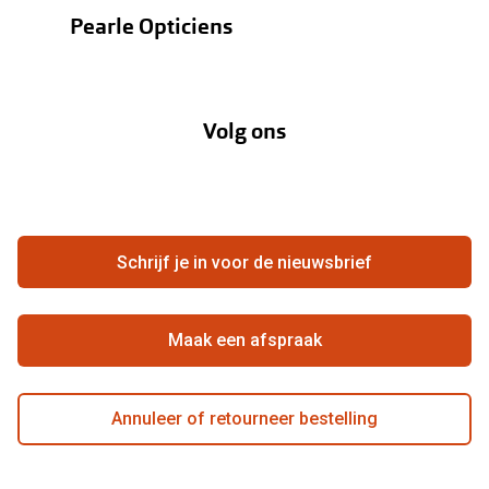
Contactlenzen
Pearle Opticiens
Garanties
Onze merken
Over Pearle
Lenzenabonnement
Onze acties
Volg ons
Contact
Webshop
FAQ
Annuleer of retourneer een bestelling
Vacatures
Hier de overeenkomst ontbinden
Schrijf je in voor de nieuwsbrief
Beste winkelketen
Maak een afspraak
Annuleer of retourneer bestelling