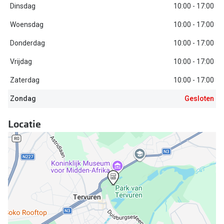
Bausch +
Dinsdag
10:00 - 17:00
Ray-Ban
Biofinity
Woensdag
10:00 - 17:00
Gucci
Dailies
Donderdag
10:00 - 17:00
Seen
Vrijdag
10:00 - 17:00
Proclear
Vogue
Zaterdag
10:00 - 17:00
Alle lenz
Zondag
Gesloten
Michael Kors
Online h
Ralph Lauren
Locatie
Doe de tes
Burberry
Contactle
Oakley
Contact le
Alle brillen merken
Eerste ke
Online hulp & advies
Lenzen op