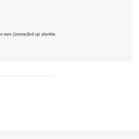
an een (zonne)bril op sterkte.
ij Pearle Opticiens.
 zonder