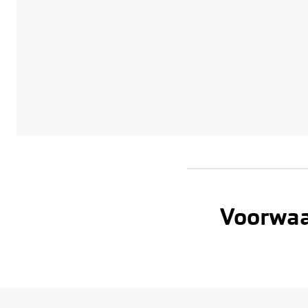
Voorwa
De gratis onderho
De gratis onderho
Een oogmeting i