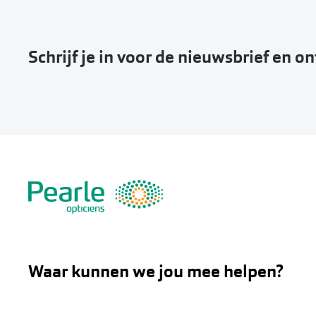
onmiddellijke aa
Als je er zeker 
Schrijf je in voor de nieuwsbrief en o
afspraak maken
Deze service kent
Waar kunnen we jou mee helpen?