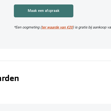
Maak een afspraak
*Een oogmeting (
ter waarde van €20
) is gratis bij aankoop v
arden
udsbeurt van je bril is enkel voor klanten van Pearle Opticiens.
udsbeurt van je bril is enkel voor (zonne)brillen die aangekocht zijn b
s enkel betalend (€20) indien je de correctiegegevens wil meenemen