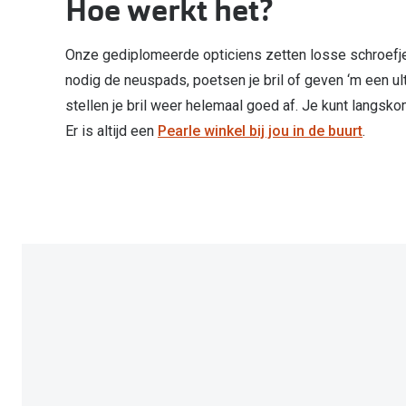
Hoe werkt het?
Computerbril
Autobril
Vermoeide ogen
Gebruiksaanwijzingen
Nieuwe collectie
3 voor 1: koop, krijg en geef
Lenzen direct herbestellen
Overzetzonnebril
Rode ogen
Glasses for Congo
Onze gediplomeerde opticiens zetten losse schroefj
Alle oogklachten
nodig de neuspads, poetsen je bril of geven ‘m een ult
Alle actievoorwaarden
stellen je bril weer helemaal goed af. Je kunt langsko
Er is altijd een
Pearle winkel bij jou in de buurt
.