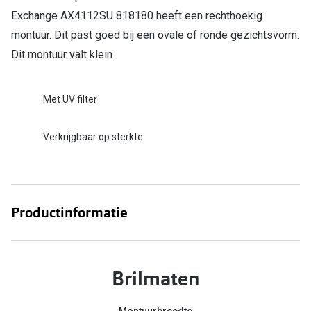
Bril online kopen in maar 4 stappen
Alles over
Exchange AX4112SU 818180 heeft een rechthoekig
Soorten brillenglazen
montuur. Dit past goed bij een ovale of ronde gezichtsvorm.
Dit montuur valt klein.
Bril online passen
Meekleurende glazen
Met UV filter
Nachtbril
Verkrijgbaar op sterkte
Alles over brillen
Productinformatie
Brilmaten
Montuurbreedte