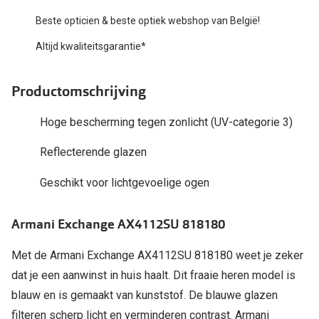
Bausch +
Beste opticien & beste optiek webshop van België!
Ray-Ban
Biofinity
Altijd kwaliteitsgarantie*
Gucci
Dailies
Seen
Productomschrijving
Proclear
Vogue
Alle lenz
Hoge bescherming tegen zonlicht (UV-categorie 3)
Michael Kors
Online h
Reflecterende glazen
Ralph Lauren
Geschikt voor lichtgevoelige ogen
Doe de tes
Burberry
Contactle
Armani Exchange AX4112SU 818180
Oakley
Contact le
Met de Armani Exchange AX4112SU 818180 weet je zeker
Alle brillen merken
Eerste ke
dat je een aanwinst in huis haalt. Dit fraaie heren model is
Online hulp & advies
blauw en is gemaakt van kunststof. De blauwe glazen
Lenzen op
filteren scherp licht en verminderen contrast. Armani