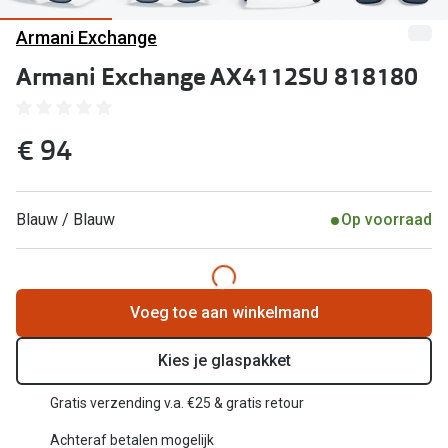
Computerbril
Armani Exchange
Lenzen di
Brilabonnementen
Armani Exchange AX4112SU 818180
Acties
Pearle Bril Plan
Lenzenabo
Pearle Bril Plan Kids+
€ 94
Pakketkort
Acties
Probeer co
Blauw / Blauw
Op voorraad
20% korting op een complete bril!
Bekijk all
3 voor 1: koop, krijg en geef een bril
Merken
Bekijk alle brillenacties
Voeg toe aan winkelmand
iWear
Uitgelicht
Kies je glaspakket
Acuvue
Nieuwe collectie
Gratis verzending v.a. €25 & gratis retour
Air Optix
Achteraf betalen mogelijk
Merken