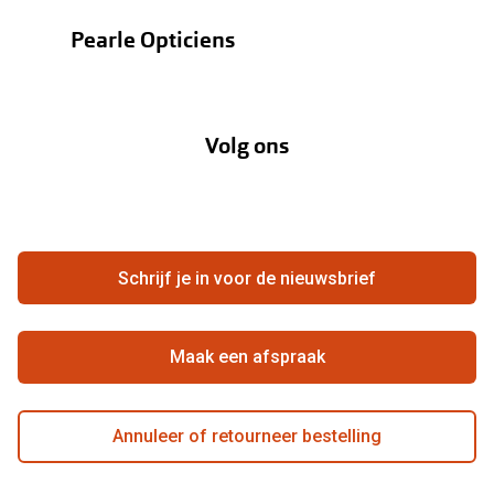
Oogmeting
Contactlenzen
Pearle Opticiens
Garanties
Onze merken
Over Pearle
Lenzenabonnement
Onze acties
Volg ons
Contact
Webshop
FAQ
Annuleer of retourneer een bestelling
Vacatures
Hier de overeenkomst ontbinden
Schrijf je in voor de nieuwsbrief
Beste winkelketen
Maak een afspraak
Annuleer of retourneer bestelling