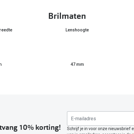
Brilmaten
reedte
Lenshoogte
m
47 mm
ntvang 10% korting!
Schrijf je in voor onze nieuwsbrief 