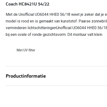
Coach HC8421U 54/22
Computerbril
Autobril
Vermoeide ogen
Gebruiksaanwijzingen
Nieuwe collectie
3 voor 1: koop, krijg en geef
Lenzen direct herbestellen
Overzetzonnebril
Rode ogen
Glasses for Congo
Met de Unofficial UO6044 HHE0 56/18 weet je zeker dat je ee
Alle oogklachten
model is rood en is gemaakt van kunststof. Paarse zonnebri
Alle actievoorwaarden
verminderen lichtschitteringenUnofficial UO6044 HHE0 56/18
bij een ovale of ronde gezichtsvorm. Dit montuur valt klein.
Met UV filter
Productinformatie