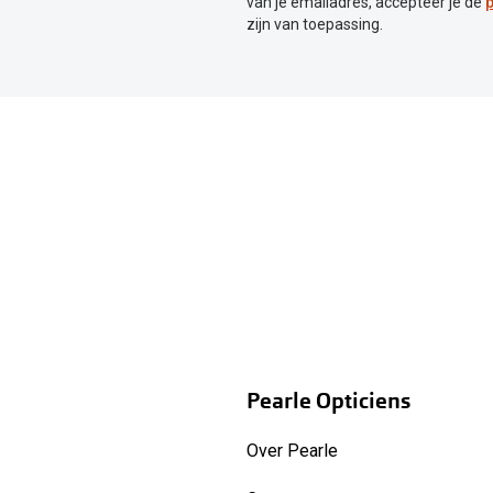
van je emailadres, accepteer je de
p
zijn van toepassing.
Pearle Opticiens
Over Pearle