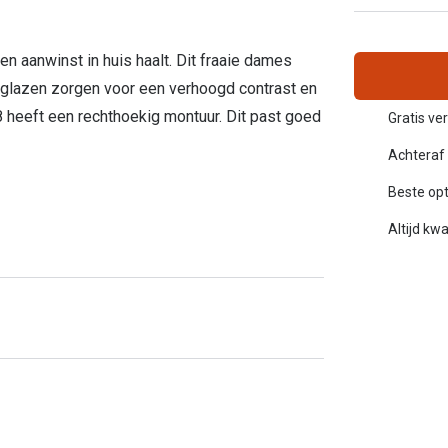
Alle zonnebrillen merken
20-20-2 regel
n aanwinst in huis haalt. Dit fraaie dames
Blog
lglazen zorgen voor een verhoogd contrast en
 heeft een rechthoekig montuur. Dit past goed
Gratis ve
Achteraf 
Beste opt
Altijd kwa