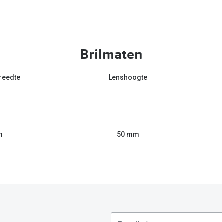
Brilmaten
reedte
Lenshoogte
m
50 mm