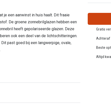
Alle zonnebrillen merken
20-20-2 regel
e een aanwinst in huis haalt. Dit fraaie
Blog
ststof. De groene zonnebrilglazen hebben een
onnebril heeft gepolariseerde glazen. Deze
Gratis ve
rberen ook een deel van de lichtschitteringen.
Achteraf 
it past goed bij een langwerpige, ovale,
Beste opt
.
Altijd kwa