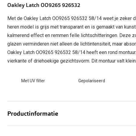
Oakley Latch OO9265 926532
Computerbril
Autobril
Vermoeide ogen
Gebruiksaanwijzingen
Nieuwe collectie
3 voor 1: koop, krijg en geef
Lenzen direct herbestellen
Overzetzonnebril
Rode ogen
Glasses for Congo
Met de Oakley Latch OO9265 926532 58/14 weet je zeker dat j
Alle oogklachten
heren model is grijs met transparant en is gemaakt van kun
Alle actievoorwaarden
kalmerend effect en remmen felle lichtschitteringen. Deze z
glazen verminderen niet alleen de lichtintensiteit, maar abso
Oakley Latch OO9265 926532 58/14 heeft een rond montuur. D
vierkante of driehoekige gezichtsvorm. Dit montuur valt klein
Met UV filter
Gepolariseerd
Productinformatie