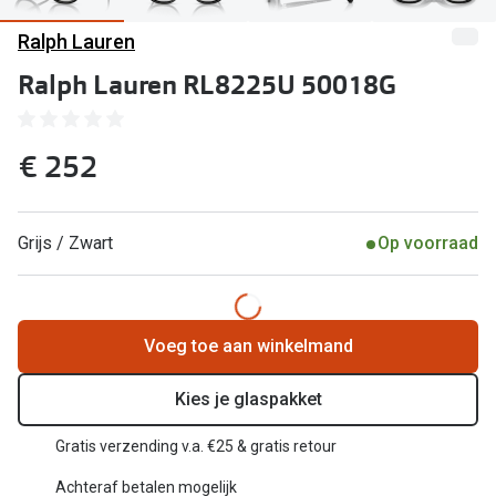
Computerbril
Ralph Lauren
Lenzen di
Brilabonnementen
Ralph Lauren RL8225U 50018G
Acties
Pearle Bril Plan
Lenzenabo
Pearle Bril Plan Kids+
€ 252
Pakketkort
Acties
Probeer co
Grijs / Zwart
Op voorraad
20% korting op een complete bril!
Bekijk all
3 voor 1: koop, krijg en geef een bril
Merken
Bekijk alle brillenacties
Voeg toe aan winkelmand
iWear
Uitgelicht
Kies je glaspakket
Acuvue
Nieuwe collectie
Gratis verzending v.a. €25 & gratis retour
Air Optix
Achteraf betalen mogelijk
Merken