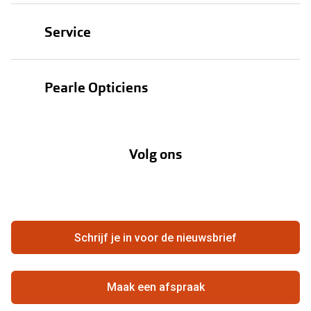
Brillen
Service
Zonnebrillen
Oogmeting
Contactlenzen
Pearle Opticiens
Garanties
Onze merken
Over Pearle
Lenzenabonnement
Onze acties
Volg ons
Contact
Webshop
FAQ
Annuleer of retourneer een bestelling
Vacatures
Hier de overeenkomst ontbinden
Schrijf je in voor de nieuwsbrief
Beste winkelketen
Maak een afspraak