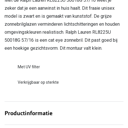
Met de Ralph Lauren RL8225U 50018G 57/16 weet je
Bril online kopen in maar 4 stappen
Alles over
zeker dat je een aanwinst in huis haalt. Dit fraaie unisex
Soorten brillenglazen
model is zwart en is gemaakt van kunststof. De grijze
Bril online passen
zonnebrilglazen verminderen lichtschitteringen en houden
omgevingskleuren realistisch. Ralph Lauren RL8225U
Meekleurende glazen
50018G 57/16 is een cat eye zonnebril. Dit past goed bij
Nachtbril
een hoekige gezichtsvorm. Dit montuur valt klein.
Alles over brillen
Met UV filter
Verkrijgbaar op sterkte
Productinformatie