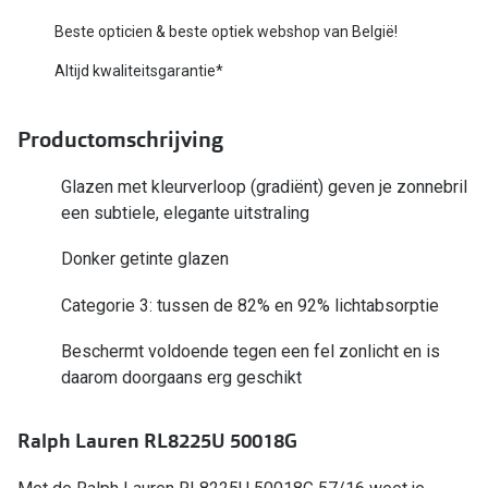
Bausch +
Beste opticien & beste optiek webshop van België!
Ray-Ban
Biofinity
Altijd kwaliteitsgarantie*
Gucci
Dailies
Seen
Productomschrijving
Proclear
Vogue
Alle lenz
Glazen met kleurverloop (gradiënt) geven je zonnebril
een subtiele, elegante uitstraling
Michael Kors
Online h
Donker getinte glazen
Ralph Lauren
Doe de tes
Categorie 3: tussen de 82% en 92% lichtabsorptie
Burberry
Contactle
Oakley
Beschermt voldoende tegen een fel zonlicht en is
Contact le
daarom doorgaans erg geschikt
Alle brillen merken
Eerste ke
Ralph Lauren RL8225U 50018G
Online hulp & advies
Lenzen op