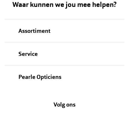
Waar kunnen we jou mee helpen?
Assortiment
Brillen
Service
Zonnebrillen
Oogmeting
Contactlenzen
Pearle Opticiens
Garanties
Onze merken
Over Pearle
Lenzenabonnement
Onze acties
Volg ons
Contact
Webshop
FAQ
Annuleer of retourneer een bestelling