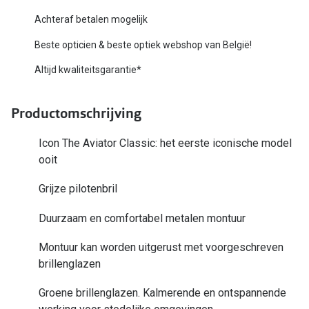
Bausch +
Achteraf betalen mogelijk
Ray-Ban
Biofinity
Beste opticien & beste optiek webshop van België!
Gucci
Dailies
Altijd kwaliteitsgarantie*
Seen
Proclear
Productomschrijving
Vogue
Alle lenz
Michael Kors
Icon The Aviator Classic: het eerste iconische model
Online h
ooit
Ralph Lauren
Doe de tes
Grijze pilotenbril
Burberry
Contactle
Duurzaam en comfortabel metalen montuur
Oakley
Contact le
Montuur kan worden uitgerust met voorgeschreven
Alle brillen merken
Eerste ke
brillenglazen
Online hulp & advies
Lenzen op
Groene brillenglazen. Kalmerende en ontspannende