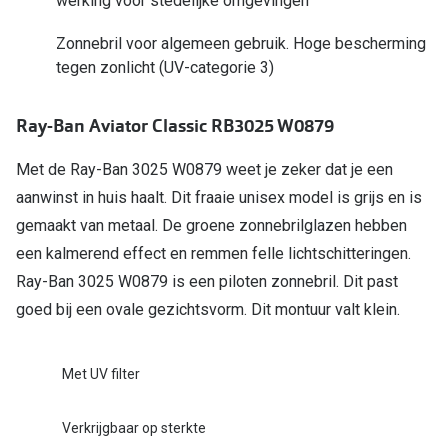
werking voor stedelijke omgevingen
Bril online kopen in maar 4 stappen
Alles over
Zonnebril voor algemeen gebruik. Hoge bescherming
Soorten brillenglazen
tegen zonlicht (UV-categorie 3)
Bril online passen
Ray-Ban Aviator Classic RB3025 W0879
Meekleurende glazen
Nachtbril
Met de Ray-Ban 3025 W0879 weet je zeker dat je een
aanwinst in huis haalt. Dit fraaie unisex model is grijs en is
Alles over brillen
gemaakt van metaal. De groene zonnebrilglazen hebben
een kalmerend effect en remmen felle lichtschitteringen.
Ray-Ban 3025 W0879 is een piloten zonnebril. Dit past
goed bij een ovale gezichtsvorm. Dit montuur valt klein.
Met UV filter
Verkrijgbaar op sterkte