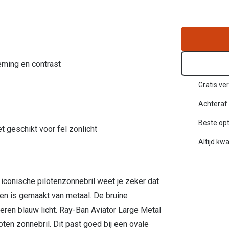
Alle zonnebrillen merken
20-20-2 regel
Blog
eming en contrast
Gratis ve
Achteraf 
Beste opt
 geschikt voor fel zonlicht
Altijd kwa
conische pilotenzonnebril weet je zeker dat
d en is gemaakt van metaal. De bruine
ren blauw licht. Ray-Ban Aviator Large Metal
ten zonnebril. Dit past goed bij een ovale