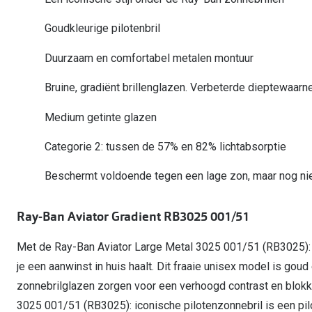
Computerbril
Autobril
Vermoeide ogen
Gebruiksaanwijzingen
Nieuwe collectie
3 voor 1: koop, krijg en geef
Goudkleurige pilotenbril
Lenzen direct herbestellen
Overzetzonnebril
Rode ogen
Glasses for Congo
Duurzaam en comfortabel metalen montuur
Alle oogklachten
Alle actievoorwaarden
Bruine, gradiënt brillenglazen. Verbeterde dieptewaarn
Medium getinte glazen
Categorie 2: tussen de 57% en 82% lichtabsorptie
Beschermt voldoende tegen een lage zon, maar nog niet
Ray-Ban Aviator Gradient RB3025 001/51
Met de Ray-Ban Aviator Large Metal 3025 001/51 (RB3025): i
je een aanwinst in huis haalt. Dit fraaie unisex model is gou
zonnebrilglazen zorgen voor een verhoogd contrast en blokke
3025 001/51 (RB3025): iconische pilotenzonnebril is een pilo