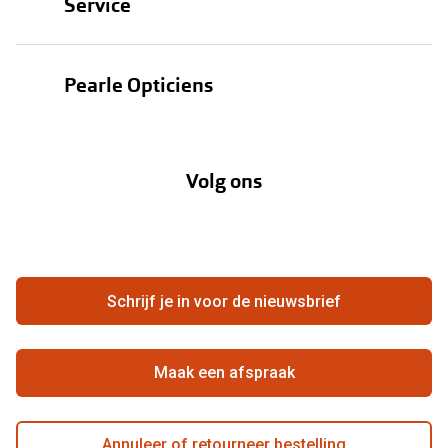
Service
Zonnebrillen
Oogmeting
Contactlenzen
Pearle Opticiens
Garanties
Onze merken
Over Pearle
Lenzenabonnement
Onze acties
Volg ons
Contact
Webshop
FAQ
Annuleer of retourneer een bestelling
Vacatures
Hier de overeenkomst ontbinden
Schrijf je in voor de nieuwsbrief
Beste winkelketen
Maak een afspraak
Annuleer of retourneer bestelling