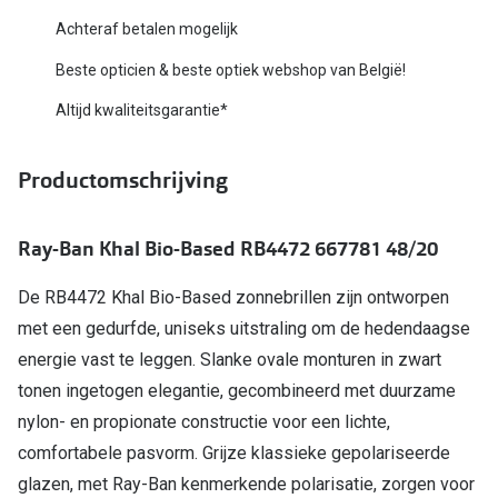
Bausch +
Achteraf betalen mogelijk
Ray-Ban
Biofinity
Beste opticien & beste optiek webshop van België!
Gucci
Dailies
Altijd kwaliteitsgarantie*
Seen
Proclear
Productomschrijving
Vogue
Alle lenz
Michael Kors
Online h
Ray-Ban Khal Bio-Based RB4472 667781 48/20
Ralph Lauren
Doe de tes
De RB4472 Khal Bio-Based zonnebrillen zijn ontworpen
Burberry
met een gedurfde, uniseks uitstraling om de hedendaagse
Contactle
Oakley
energie vast te leggen. Slanke ovale monturen in zwart
Contact le
tonen ingetogen elegantie, gecombineerd met duurzame
Alle brillen merken
Eerste ke
nylon- en propionate constructie voor een lichte,
comfortabele pasvorm. Grijze klassieke gepolariseerde
Online hulp & advies
Lenzen op
glazen, met Ray-Ban kenmerkende polarisatie, zorgen voor