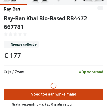
Computerbril
Ray-Ban
Lenzen di
Brilabonnementen
Ray-Ban Khal Bio-Based RB4472
Acties
Pearle Bril Plan
667781
Lenzenabo
Pearle Bril Plan Kids+
Pakketkort
Acties
Nieuwe collectie
Probeer co
€ 177
20% korting op een complete bril!
Bekijk all
3 voor 1: koop, krijg en geef een bril
Merken
Grijs / Zwart
Op voorraad
Bekijk alle brillenacties
iWear
Uitgelicht
Acuvue
Voeg toe aan winkelmand
Nieuwe collectie
Air Optix
Gratis verzending v.a. €25 & gratis retour
Merken