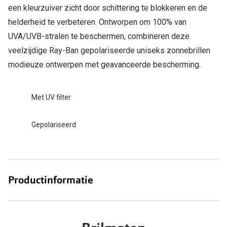
Bril online kopen in maar 4 stappen
Alles over
een kleurzuiver zicht door schittering te blokkeren en de
helderheid te verbeteren. Ontworpen om 100% van
Soorten brillenglazen
UVA/UVB-stralen te beschermen, combineren deze
Bril online passen
veelzijdige Ray-Ban gepolariseerde uniseks zonnebrillen
Meekleurende glazen
modieuze ontwerpen met geavanceerde bescherming.
Nachtbril
Met UV filter
Alles over brillen
Gepolariseerd
Productinformatie