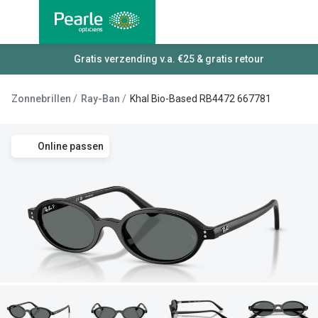
Ga
direct
naar
Alle brillen
Gratis verzending v.a. €25 & gratis retour
Alle cont
de
Damesbrillen
Maandlen
inhoud
Zonnebrillen
Ray-Ban
Khal Bio-Based RB4472 667781
Herenbrillen
Daglenze
Kinderbrillen
Multifocal
Online passen
Torische 
Soorten brillen
Kleurlenz
Bril op sterkte
Harde len
Multifocale bril
Nachtlenz
Blauw-violet licht filter bril
Lenzenvlo
Kant en klare leesbrillen
Lenzenab