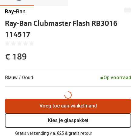
Computerbril
Ray-Ban
Lenzen di
Brilabonnementen
Ray-Ban Clubmaster Flash RB3016
Acties
Pearle Bril Plan
114517
Lenzenabo
Pearle Bril Plan Kids+
Pakketkort
€ 189
Acties
Probeer co
20% korting op een complete bril!
Bekijk all
Blauw / Goud
Op voorraad
3 voor 1: koop, krijg en geef een bril
Merken
Bekijk alle brillenacties
iWear
Voeg toe aan winkelmand
Uitgelicht
Acuvue
Nieuwe collectie
Kies je glaspakket
Air Optix
Gratis verzending v.a. €25 & gratis retour
Merken