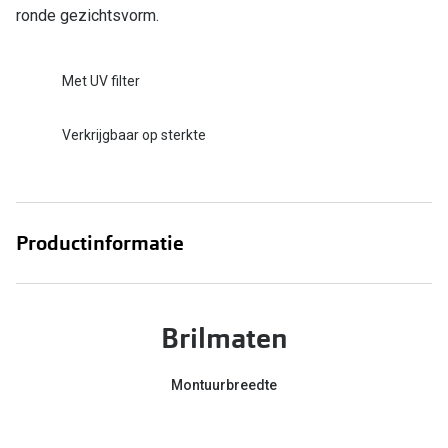
Bril online kopen in maar 4 stappen
Alles over
ronde gezichtsvorm.
Soorten brillenglazen
Met UV filter
Bril online passen
Meekleurende glazen
Verkrijgbaar op sterkte
Nachtbril
Alles over brillen
Productinformatie
Brilmaten
Montuurbreedte