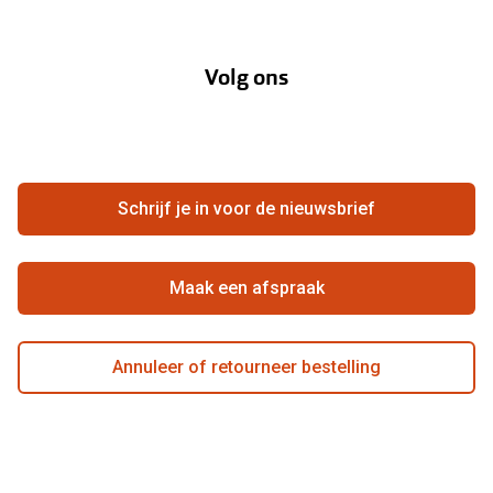
Over Pearle
Lenzenabonnement
Onze acties
Volg ons
Contact
Webshop
FAQ
Annuleer of retourneer een bestelling
Vacatures
Hier de overeenkomst ontbinden
Schrijf je in voor de nieuwsbrief
Beste winkelketen
Maak een afspraak
Annuleer of retourneer bestelling