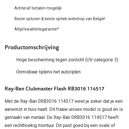
Bausch +
Achteraf betalen mogelijk
Ray-Ban
Biofinity
Beste opticien & beste optiek webshop van België!
Gucci
Dailies
Altijd kwaliteitsgarantie*
Seen
Proclear
Productomschrijving
Vogue
Alle lenz
Michael Kors
Hoge bescherming tegen zonlicht (UV-categorie 3)
Online h
Ralph Lauren
Onmisbaar tijdens het autorijden
Doe de tes
Burberry
Contactle
Ray-Ban Clubmaster Flash RB3016 114517
Oakley
Contact le
Met de Ray-Ban 0RB3016 114517 weet je zeker dat je een
Alle brillen merken
Eerste ke
aanwinst in huis haalt. Dit fraaie unisex model is goud en is
gemaakt van metaal. De Ray-Ban 0RB3016 114517 heeft
Online hulp & advies
Lenzen op
een rechthoekig montuur. Dit past goed bij een ovale of