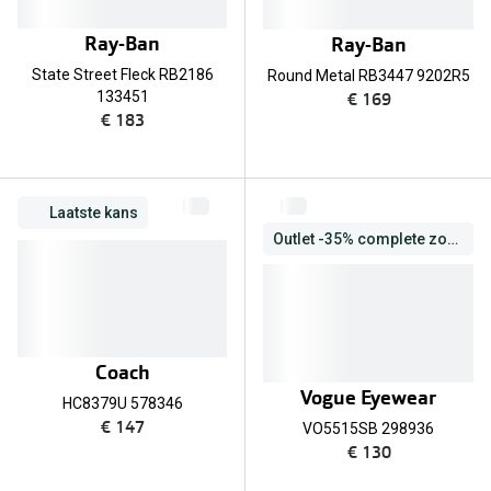
Ray-Ban
Ray-Ban
State Street Fleck RB2186
Round Metal RB3447 9202R5
€ 169
133451
€ 183
Laatste kans
Outlet -35% complete zonnebril
Coach
Vogue Eyewear
HC8379U 578346
€ 147
VO5515SB 298936
€ 130