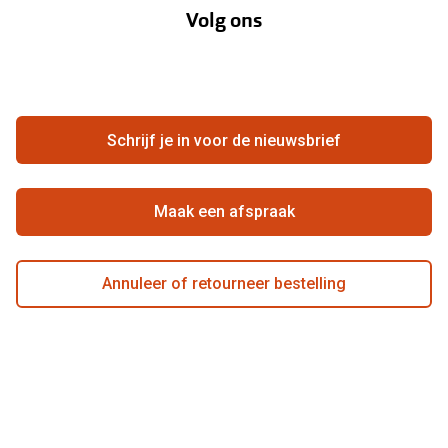
Volg ons
Contact
Webshop
FAQ
Annuleer of retourneer een bestelling
Vacatures
Hier de overeenkomst ontbinden
Schrijf je in voor de nieuwsbrief
Beste winkelketen
Maak een afspraak
Annuleer of retourneer bestelling