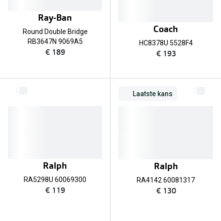
Bausch +
Ray-Ban
Ray-Ban
Biofinity
Coach
Round Double Bridge
Gucci
Dailies
RB3647N 9069A5
HC8378U 5528F4
€ 189
€ 193
Seen
Proclear
Vogue
Alle lenz
Laatste kans
Michael Kors
Online h
Ralph Lauren
Doe de tes
Burberry
Contactle
Oakley
Ralph
Ralph
Contact le
Alle brillen merken
RA5298U 60069300
RA4142 60081317
Eerste ke
€ 119
€ 130
Online hulp & advies
Lenzen op