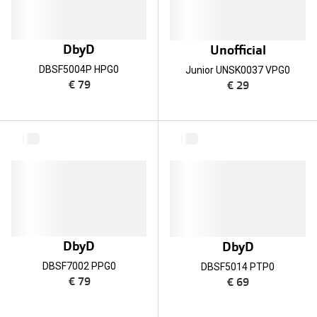
DbyD
Unofficial
DBSF5004P HPG0
Junior UNSK0037 VPG0
€ 79
€ 29
DbyD
DbyD
DBSF7002 PPG0
DBSF5014 PTP0
€ 79
€ 69