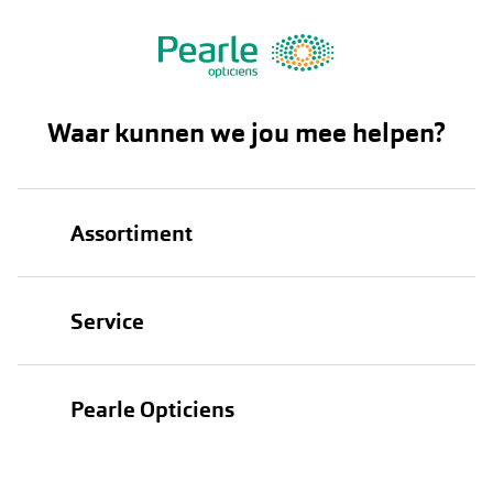
Waar kunnen we jou mee helpen?
Assortiment
Brillen
Service
Zonnebrillen
Oogmeting
Contactlenzen
Pearle Opticiens
Garanties
Onze merken
Over Pearle
Lenzenabonnement
Onze acties