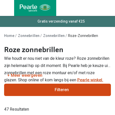
Ga
direct
naar
Alle brillen
Gratis verzending vanaf €25
Alle cont
de
Damesbrillen
Maandlen
inhoud
Home
Zonnebrillen
Zonnebrillen
Roze-Zonnebrillen
Herenbrillen
Daglenze
Roze zonnebrillen
Kinderbrillen
Multifocal
Wie houdt er nou niet van de kleur roze? Roze zonnebrillen
Torische 
Soorten brillen
zijn helemaal hip op dit moment. Bij Pearle heb je keuze uit
Kleurlenz
zonnebrillen met een roze montuur en/of met roze
Bril op sterkte
+ Meer weergeven
glazen. Shop online of kom langs bij een
Pearle winkel.
Harde len
Multifocale bril
Filteren
Nachtlenz
Blauw-violet licht filter bril
Lenzenvlo
Kant en klare leesbrillen
47 Resultaten
Lenzenab