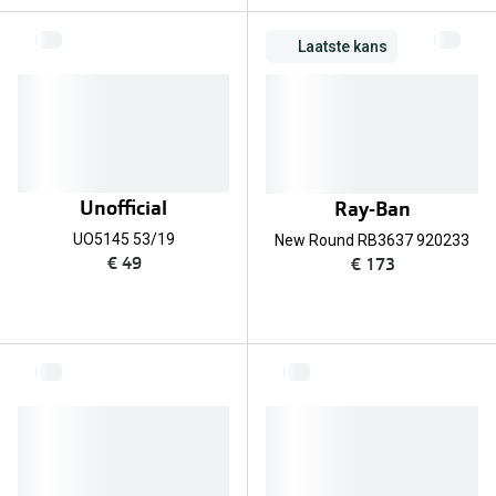
Bril online kopen in maar 4 stappen
Alles over
Laatste kans
Soorten brillenglazen
Bril online passen
Meekleurende glazen
Nachtbril
Unofficial
Ray-Ban
Alles over brillen
UO5145 53/19
New Round RB3637 920233
€ 49
€ 173