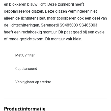
Bril online kopen in maar 4 stappen
Alles over
en blokkeren blauw licht. Deze zonnebril heeft
Soorten brillenglazen
gepolariseerde glazen. Deze glazen verminderen niet
alleen de lichtintensiteit, maar absorberen ook een deel van
Bril online passen
de lichtschitteringen. Serengetii SS485003 SS485003
Meekleurende glazen
heeft een rechthoekig montuur. Dit past goed bij een ovale
of ronde gezichtsvorm. Dit montuur valt klein.
Nachtbril
Alles over brillen
Met UV filter
Gepolariseerd
Verkrijgbaar op sterkte
Productinformatie