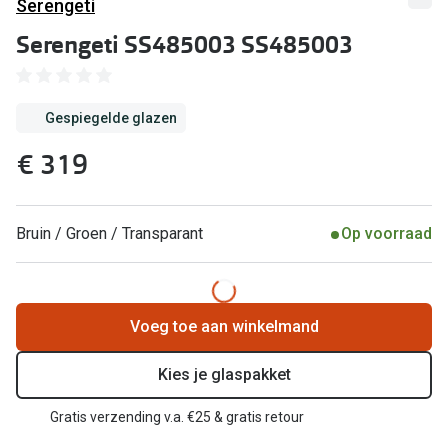
Computerbril
Serengeti
Lenzen di
Serengeti SS485003 SS485003
Brilabonnementen
Acties
Pearle Bril Plan
Gespiegelde glazen
Lenzenabo
Pearle Bril Plan Kids+
€ 319
Pakketkort
Acties
Probeer co
20% korting op een complete bril!
Bruin / Groen / Transparant
Op voorraad
Bekijk all
3 voor 1: koop, krijg en geef een bril
Merken
Bekijk alle brillenacties
Voeg toe aan winkelmand
iWear
Uitgelicht
Acuvue
Kies je glaspakket
Nieuwe collectie
Air Optix
Gratis verzending v.a. €25 & gratis retour
Merken