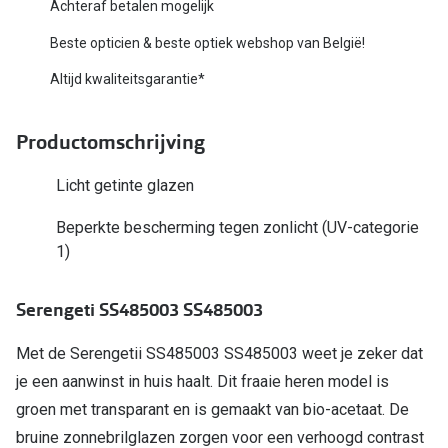
Bausch +
Achteraf betalen mogelijk
Ray-Ban
Beste opticien & beste optiek webshop van België!
Biofinity
Gucci
Altijd kwaliteitsgarantie*
Dailies
Seen
Proclear
Productomschrijving
Vogue
Alle lenz
Licht getinte glazen
Michael Kors
Online h
Beperkte bescherming tegen zonlicht (UV-categorie
Ralph Lauren
1)
Doe de tes
Burberry
Contactle
Serengeti SS485003 SS485003
Oakley
Contact le
Met de Serengetii SS485003 SS485003 weet je zeker dat
Alle brillen merken
Eerste ke
je een aanwinst in huis haalt. Dit fraaie heren model is
Online hulp & advies
groen met transparant en is gemaakt van bio-acetaat. De
Lenzen op
bruine zonnebrilglazen zorgen voor een verhoogd contrast