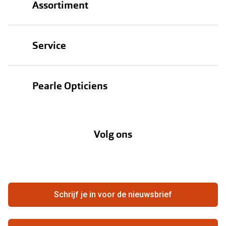
Assortiment
Brillen
Service
Zonnebrillen
Oogmeting
Contactlenzen
Pearle Opticiens
Garanties
Onze merken
Over Pearle
Lenzenabonnement
Onze acties
Volg ons
Contact
Webshop
FAQ
Annuleer of retourneer een bestelling
Vacatures
Hier de overeenkomst ontbinden
Schrijf je in voor de nieuwsbrief
Beste winkelketen