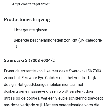
Bausch +
Altijd kwaliteitsgarantie*
Ray-Ban
Biofinity
Productomschrijving
Gucci
Dailies
Seen
Licht getinte glazen
Proclear
Vogue
Alle lenz
Beperkte bescherming tegen zonlicht (UV-categorie
1)
Michael Kors
Online h
Ralph Lauren
Swarovski SK7003 4004/2
Doe de tes
Burberry
Ervaar de essentie van luxe met deze Swarovski SK7003
Contactle
zonnebril. Een ware Eye Catcher door het voortreffelijk
Oakley
Contact le
design. Het goudkleurige metalen montuur met
Alle brillen merken
donkergroene massieve glazen wordt versterkt door
Eerste ke
strass op de pootjes, wat een vleugje schittering toevoegt
Online hulp & advies
Lenzen op
aan deze verfijnde stijl. Met een onregelmatige vorm die