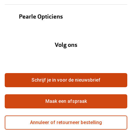
Oogmeting
Contactlenzen
Pearle Opticiens
Garanties
Onze merken
Over Pearle
Lenzenabonnement
Onze acties
Volg ons
Contact
Webshop
FAQ
Annuleer of retourneer een bestelling
Vacatures
Hier de overeenkomst ontbinden
Schrijf je in voor de nieuwsbrief
Beste winkelketen
Maak een afspraak
Annuleer of retourneer bestelling