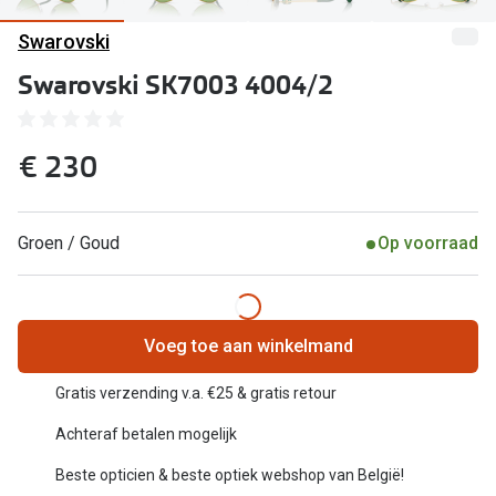
Computerbril
Swarovski
Lenzen di
Brilabonnementen
Swarovski SK7003 4004/2
Acties
Pearle Bril Plan
Lenzenabo
Pearle Bril Plan Kids+
€ 230
Pakketkort
Acties
Probeer co
Groen / Goud
Op voorraad
20% korting op een complete bril!
Bekijk all
3 voor 1: koop, krijg en geef een bril
Merken
Bekijk alle brillenacties
Voeg toe aan winkelmand
iWear
Uitgelicht
Gratis verzending v.a. €25 & gratis retour
Acuvue
Achteraf betalen mogelijk
Nieuwe collectie
Air Optix
Beste opticien & beste optiek webshop van België!
Merken