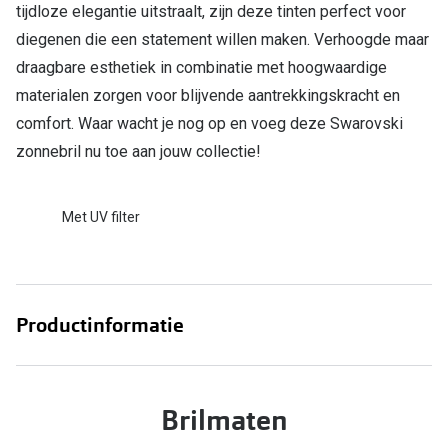
Bril online kopen in maar 4 stappen
Alles over
tijdloze elegantie uitstraalt, zijn deze tinten perfect voor
diegenen die een statement willen maken. Verhoogde maar
Soorten brillenglazen
draagbare esthetiek in combinatie met hoogwaardige
Bril online passen
materialen zorgen voor blijvende aantrekkingskracht en
comfort. Waar wacht je nog op en voeg deze Swarovski
Meekleurende glazen
zonnebril nu toe aan jouw collectie!
Nachtbril
Alles over brillen
Met UV filter
Productinformatie
Brilmaten