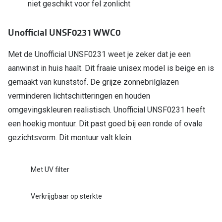
Bril online kopen in maar 4 stappen
niet geschikt voor fel zonlicht
Alles over
Soorten brillenglazen
Unofficial UNSF0231 WWC0
Bril online passen
Met de Unofficial UNSF0231 weet je zeker dat je een
Meekleurende glazen
aanwinst in huis haalt. Dit fraaie unisex model is beige en is
Nachtbril
gemaakt van kunststof. De grijze zonnebrilglazen
verminderen lichtschitteringen en houden
Alles over brillen
omgevingskleuren realistisch. Unofficial UNSF0231 heeft
een hoekig montuur. Dit past goed bij een ronde of ovale
gezichtsvorm. Dit montuur valt klein.
Met UV filter
Verkrijgbaar op sterkte