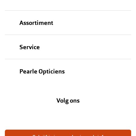
Assortiment
Brillen
Service
Zonnebrillen
Oogmeting
Contactlenzen
Pearle Opticiens
Garanties
Onze merken
Over Pearle
Lenzenabonnement
Onze acties
Volg ons
Contact
Webshop
FAQ
Annuleer of retourneer een bestelling
Vacatures
Hier de overeenkomst ontbinden