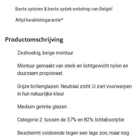
Bausch +
Beste opticien & beste optiek webshop van België!
Ray-Ban
Biofinity
Altijd kwaliteitsgarantie*
Gucci
Dailies
Seen
Productomschrijving
Proclear
Vogue
Alle lenz
Zeshoekig, beige montuur
Michael Kors
Online h
Montuur gemaakt van sterk en lichtgewicht nylon en
duurzaam propionaat
Ralph Lauren
Doe de tes
Grijze brillenglazen. Neutraal zicht. U ziet voorwerpen
Burberry
Contactle
in hun natuurlijke kleur
Oakley
Contact le
Medium getinte glazen
Alle brillen merken
Eerste ke
Categorie 2: tussen de 57% en 82% lichtabsorptie
Online hulp & advies
Lenzen op
Beschermt voldoende tegen een lage zon, maar nog