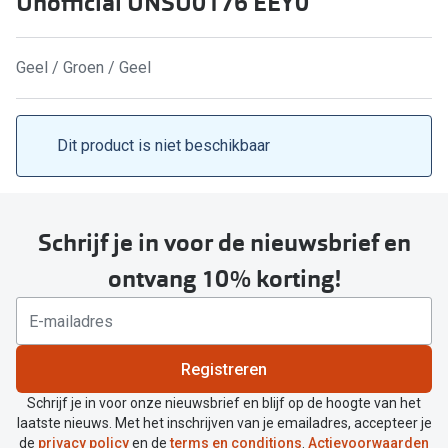
Unofficial UNSU0176 EEY0
Computerbril
Lenzen di
Brilabonnementen
Geel / Groen / Geel
Acties
Pearle Bril Plan
Lenzenabo
Pearle Bril Plan Kids+
Dit product is niet beschikbaar
Pakketkort
Acties
Probeer co
20% korting op een complete bril!
Schrijf je in voor de nieuwsbrief en
Bekijk all
3 voor 1: koop, krijg en geef een bril
ontvang 10% korting!
Merken
Bekijk alle brillenacties
iWear
Uitgelicht
Registreren
Acuvue
Nieuwe collectie
Schrijf je in voor onze nieuwsbrief en blijf op de hoogte van het
Air Optix
laatste nieuws. Met het inschrijven van je emailadres, accepteer je
Merken
de
privacy policy
en de
terms en conditions
.
Actievoorwaarden