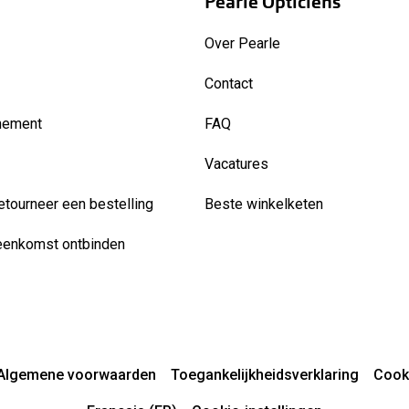
Pearle Opticiens
Over Pearle
Contact
nement
FAQ
Vacatures
etourneer een bestelling
Beste winkelketen
eenkomst ontbinden
Algemene voorwaarden
Toegankelijkheidsverklaring
Cook