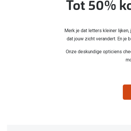
Tot 50% ko
Computerbril
Autobril
Vermoeide ogen
Gebruiksaanwijzingen
Nieuwe collectie
3 voor 1: koop, krijg en geef
Lenzen direct herbestellen
Overzetzonnebril
Rode ogen
Glasses for Congo
Alle oogklachten
Alle actievoorwaarden
Merk je dat letters kleiner lijke
dat jouw zicht verandert. En je 
Onze deskundige opticiens checke
mo