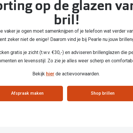
rting op de glazen va
Alle zonnebrillen merken
bril!
20-20-2 regel
Blog
n, je vaker je ogen moet samenknijpen of je telefoon wat verder va
bent zeker niet de enige! Daarom vind je bij Pearle nu jouw brill
n gratis je zicht (t.w.v. €30,-) en adviseren brillenglazen die p
menten en levensstijl. Zo zie je alles weer scherp en comfortab
Bekijk
hier
de actievoorwaarden.
Afspraak maken
Shop brillen