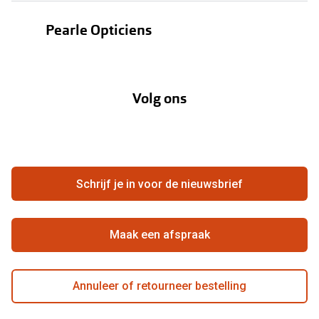
Oogmeting
Contactlenzen
Pearle Opticiens
Garanties
Onze merken
Over Pearle
Lenzenabonnement
Onze acties
Volg ons
Contact
Webshop
FAQ
Annuleer of retourneer een bestelling
Vacatures
Hier de overeenkomst ontbinden
Schrijf je in voor de nieuwsbrief
Beste winkelketen
Maak een afspraak
Annuleer of retourneer bestelling