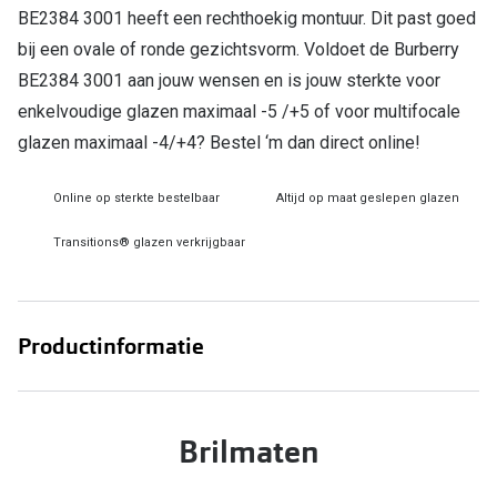
Bril online kopen in maar 4 stappen
Alles over
BE2384 3001 heeft een rechthoekig montuur. Dit past goed
bij een ovale of ronde gezichtsvorm. Voldoet de Burberry
Soorten brillenglazen
BE2384 3001 aan jouw wensen en is jouw sterkte voor
Bril online passen
enkelvoudige glazen maximaal -5 /+5 of voor multifocale
Meekleurende glazen
glazen maximaal -4/+4? Bestel ‘m dan direct online!
Nachtbril
Online op sterkte bestelbaar
Altijd op maat geslepen glazen
Alles over brillen
Transitions® glazen verkrijgbaar
Productinformatie
Brilmaten