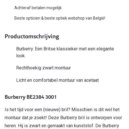
Bausch +
Achteraf betalen mogelijk
Ray-Ban
Biofinity
Beste opticien & beste optiek webshop van België!
Gucci
Dailies
Seen
Productomschrijving
Proclear
Vogue
Alle lenz
Burberry. Een Britse klassieker met een elegante
look.
Michael Kors
Online h
Rechthoekig zwart montuur
Ralph Lauren
Doe de tes
Licht en comfortabel montuur van acetaat
Burberry
Contactle
Oakley
Burberry BE2384 3001
Contact le
Alle brillen merken
Eerste ke
Is het tijd voor een (nieuwe) bril? Misschien is dit wel het
montuur dat je zoekt! Deze Burberry bril is ontworpen voor
Online hulp & advies
Lenzen op
heren. Hij is zwart en gemaakt van kunststof. De Burberry