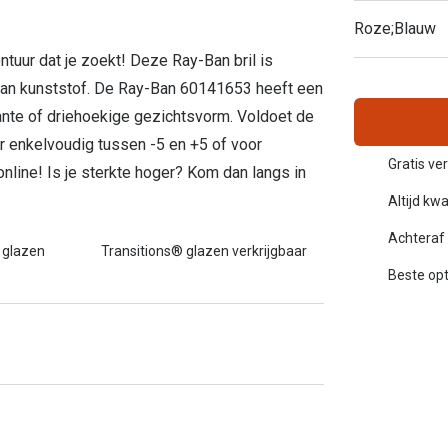
Alle zonnebrillen merken
Roze;Blauw
20-20-2 regel
ontuur dat je zoekt! Deze Ray-Ban bril is
Blog
 van kunststof. De Ray-Ban 60141653 heeft een
kante of driehoekige gezichtsvorm. Voldoet de
 enkelvoudig tussen -5 en +5 of voor
Gratis ve
online! Is je sterkte hoger? Kom dan langs in
Altijd kwa
Achteraf 
 glazen
Transitions® glazen verkrijgbaar
Beste opt