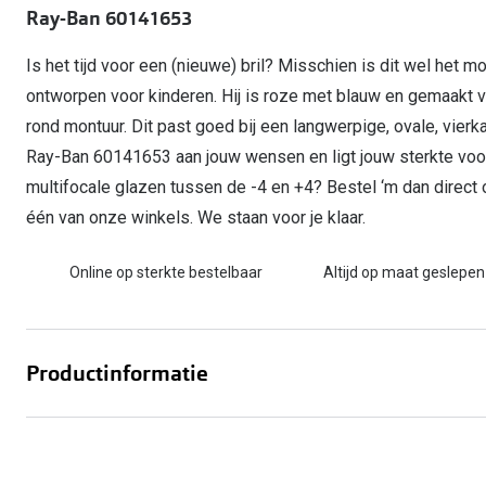
Ray-Ban 60141653
Computerbril
Autobril
Vermoeide ogen
Gebruiksaanwijzingen
Nieuwe collectie
3 voor 1: koop, krijg en geef
Lenzen direct herbestellen
Overzetzonnebril
Rode ogen
Glasses for Congo
Is het tijd voor een (nieuwe) bril? Misschien is dit wel het m
Alle oogklachten
ontworpen voor kinderen. Hij is roze met blauw en gemaakt
Alle actievoorwaarden
rond montuur. Dit past goed bij een langwerpige, ovale, vier
Ray-Ban 60141653 aan jouw wensen en ligt jouw sterkte voor
multifocale glazen tussen de -4 en +4? Bestel ‘m dan direct 
één van onze winkels. We staan voor je klaar.
Online op sterkte bestelbaar
Altijd op maat geslepen
Productinformatie