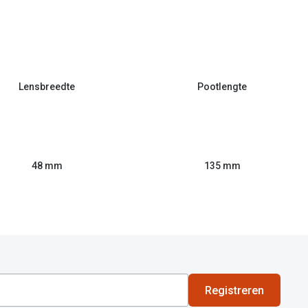
Lensbreedte
Pootlengte
48 mm
135 mm
Registreren