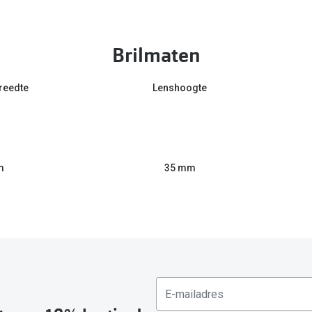
Brilmaten
reedte
Lenshoogte
m
35 mm