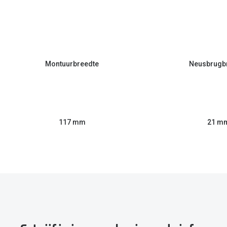
Montuurbreedte
Neusbrugb
117 mm
21 m