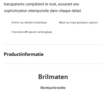
Bril online kopen in maar 4 stappen
Alles over
transparents complètent le look, assurant une
Soorten brillenglazen
sophistication intemporelle dans chaque détail.
Bril online passen
Online op sterkte bestelbaar
Altijd op maat geslepen glazen
Meekleurende glazen
Transitions® glazen verkrijgbaar
Nachtbril
Alles over brillen
Productinformatie
Brilmaten
Montuurbreedte