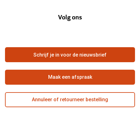
Over Pearle
Lenzenabonnement
Onze acties
Volg ons
Contact
Webshop
FAQ
Annuleer of retourneer een bestelling
Vacatures
Hier de overeenkomst ontbinden
Schrijf je in voor de nieuwsbrief
Beste winkelketen
Maak een afspraak
Annuleer of retourneer bestelling