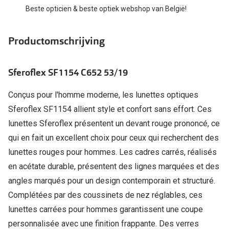
Bausch +
Beste opticien & beste optiek webshop van België!
Ray-Ban
Biofinity
Productomschrijving
Gucci
Dailies
Seen
Proclear
Sferoflex SF1154 C652 53/19
Vogue
Alle lenz
Conçus pour l'homme moderne, les lunettes optiques
Michael Kors
Online h
Sferoflex SF1154 allient style et confort sans effort. Ces
Ralph Lauren
lunettes Sferoflex présentent un devant rouge prononcé, ce
Doe de tes
qui en fait un excellent choix pour ceux qui recherchent des
Burberry
Contactle
lunettes rouges pour hommes. Les cadres carrés, réalisés
Oakley
en acétate durable, présentent des lignes marquées et des
Contact le
angles marqués pour un design contemporain et structuré.
Alle brillen merken
Eerste ke
Complétées par des coussinets de nez réglables, ces
Online hulp & advies
lunettes carrées pour hommes garantissent une coupe
Lenzen op
personnalisée avec une finition frappante. Des verres