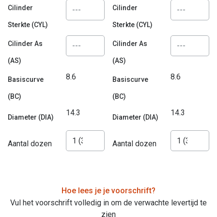
Bausch +
Cilinder
Cilinder
Ray-Ban
Biofinity
Sterkte (CYL)
Sterkte (CYL)
Gucci
Dailies
Cilinder As
Cilinder As
Seen
Proclear
(AS)
(AS)
8.6
8.6
Vogue
Alle lenz
Basiscurve
Basiscurve
(BC)
(BC)
Michael Kors
Online h
14.3
14.3
Ralph Lauren
Diameter (DIA)
Diameter (DIA)
Doe de tes
Burberry
Aantal dozen
Aantal dozen
Contactle
Oakley
Contact le
Alle brillen merken
Eerste ke
Hoe lees je je voorschrift?
Online hulp & advies
Lenzen op
Vul het voorschrift volledig in om de verwachte levertijd te
zien