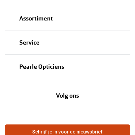
Assortiment
Brillen
Service
Zonnebrillen
Oogmeting
Contactlenzen
Pearle Opticiens
Garanties
Onze merken
Over Pearle
Lenzenabonnement
Onze acties
Volg ons
Contact
Webshop
FAQ
Annuleer of retourneer een bestelling
Vacatures
Hier de overeenkomst ontbinden
Schrijf je in voor de nieuwsbrief