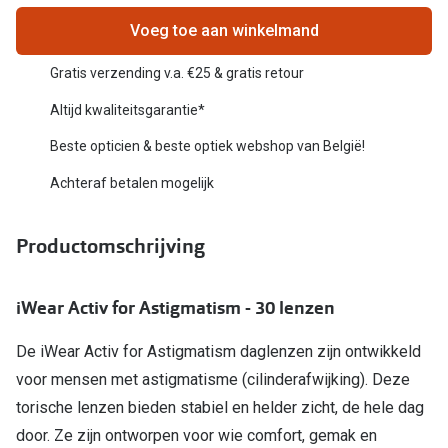
Bril online kopen in maar 4 stappen
Alles over
Voeg toe aan winkelmand
Soorten brillenglazen
Gratis verzending v.a. €25 & gratis retour
Bril online passen
Altijd kwaliteitsgarantie*
Meekleurende glazen
Beste opticien & beste optiek webshop van België!
Nachtbril
Achteraf betalen mogelijk
Alles over brillen
Productomschrijving
iWear Activ for Astigmatism - 30 lenzen
De iWear Activ for Astigmatism daglenzen zijn ontwikkeld
voor mensen met astigmatisme (cilinderafwijking). Deze
torische lenzen bieden stabiel en helder zicht, de hele dag
door. Ze zijn ontworpen voor wie comfort, gemak en