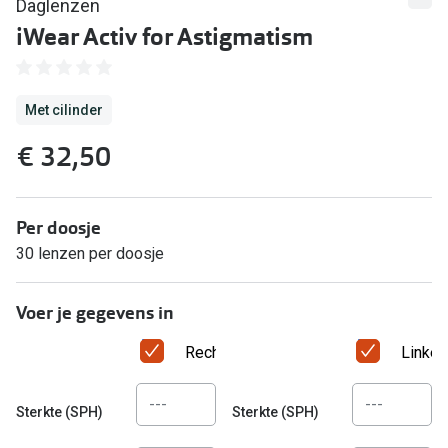
Computerbril
Daglenzen
iWear Activ for Astigmatism
Lenzen di
Brilabonnementen
Acties
Pearle Bril Plan
Met cilinder
Lenzenabo
Pearle Bril Plan Kids+
€ 32,50
Pakketkort
Acties
Probeer co
20% korting op een complete bril!
Per doosje
Bekijk all
30 lenzen per doosje
3 voor 1: koop, krijg en geef een bril
Merken
Bekijk alle brillenacties
Voer je gegevens in
iWear
Rechteroog
Linker
Uitgelicht
Acuvue
Nieuwe collectie
Air Optix
Sterkte (SPH)
Sterkte (SPH)
Merken