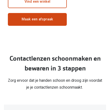
Bausch +
Vind een winkel
Ray-Ban
Biofinity
Maak een afspraak
Gucci
Dailies
Seen
Proclear
Vogue
Alle lenz
Michael Kors
Online h
Contactlenzen schoonmaken en
Ralph Lauren
Doe de tes
bewaren in 3 stappen
Burberry
Contactle
Oakley
Zorg ervoor dat je handen schoon en droog zijn voordat
Contact le
je je contactlenzen schoonmaakt.
Alle brillen merken
Eerste ke
Online hulp & advies
Lenzen op