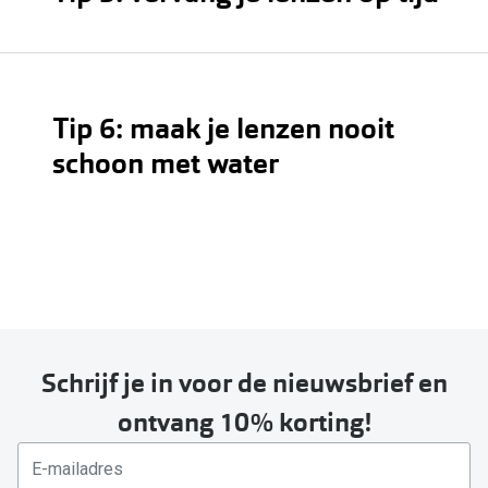
Tip 6: maak je lenzen nooit
schoon met water
lenzenvloeistof
dag
week
maandlenzen
Harde (vormstabiele)
lenzen
Schrijf je in voor de nieuwsbrief en
ontvang 10% korting!
contactspecialist