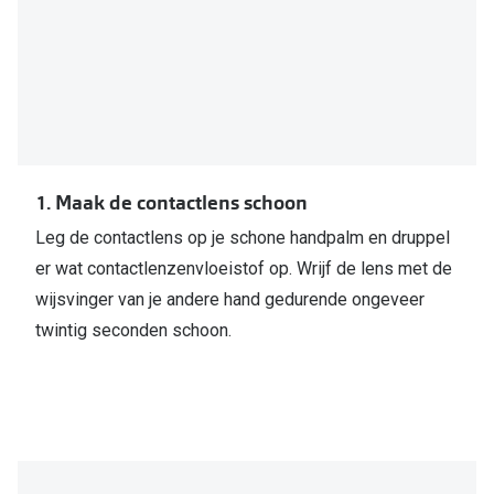
Bril online kopen in maar 4 stappen
Alles over
Soorten brillenglazen
Bril online passen
Meekleurende glazen
Nachtbril
1. Maak de contactlens schoon
Alles over brillen
Leg de contactlens op je schone handpalm en druppel
er wat contactlenzenvloeistof op. Wrijf de lens met de
wijsvinger van je andere hand gedurende ongeveer
twintig seconden schoon.