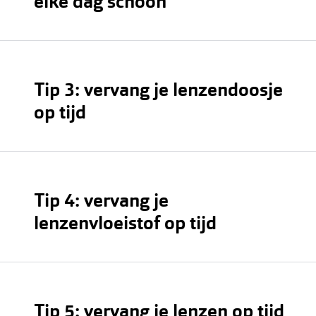
elke dag schoon
Tip 3: vervang je lenzendoosje
lenzenvloeistof
op tijd
Tip 4: vervang je
lenzenvloeistof op tijd
Lenzenvloeistof
Tip 5: vervang je lenzen op tijd