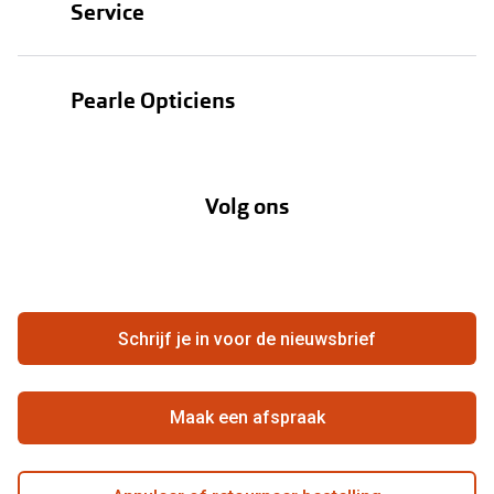
Service
Zonnebrillen
Oogmeting
Contactlenzen
Pearle Opticiens
Garanties
Onze merken
Over Pearle
Lenzenabonnement
Onze acties
Volg ons
Contact
Webshop
FAQ
Annuleer of retourneer een bestelling
Vacatures
Hier de overeenkomst ontbinden
Schrijf je in voor de nieuwsbrief
Beste winkelketen
Maak een afspraak