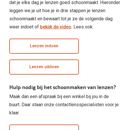
Computerbril
dat je elke dag je lenzen goed schoonmaakt. Hieronder
Lenzen di
leggen we je uit hoe je in drie stappen je lenzen
Brilabonnementen
schoonmaakt en bewaart tot je ze de volgende dag
Acties
Pearle Bril Plan
weer indoet of
bekijk de video
. Lees ook:
Lenzenabo
Pearle Bril Plan Kids+
Lenzen indoen
Pakketkort
Acties
Probeer co
20% korting op een complete bril!
Lenzen uitdoen
Bekijk all
3 voor 1: koop, krijg en geef een bril
Merken
Hulp nodig bij het schoonmaken van lenzen?
Bekijk alle brillenacties
iWear
Maak dan een afspraak bij een winkel bij jou in de
Uitgelicht
buurt. Daar staan onze contactlensspecialisten voor je
Acuvue
klaar.
Nieuwe collectie
Air Optix
Merken