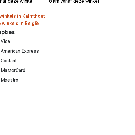
anaf deze winkel
8 km vanaf deze winkel
winkels in Kalmthout
 winkels in België
opties
Visa
American Express
Contant
MasterCard
Maestro