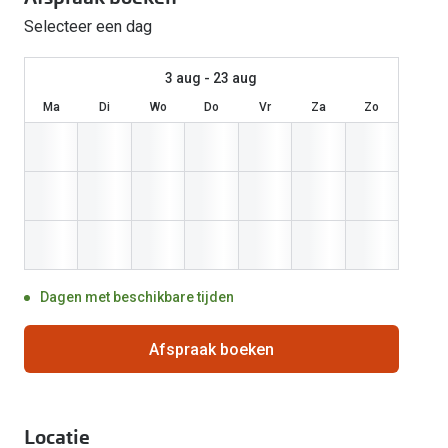
Selecteer een dag
Computerbril
Autobril
Vermoeide ogen
Gebruiksaanwijzingen
Nieuwe collectie
3 voor 1: koop, krijg en geef
Lenzen direct herbestellen
Overzetzonnebril
Rode ogen
Glasses for Congo
3 aug - 23 aug
Alle oogklachten
Alle actievoorwaarden
Ma
Di
Wo
Do
Vr
Za
Zo
Dagen met beschikbare tijden
Afspraak boeken
Locatie