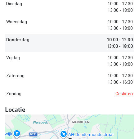
Bausch +
Dinsdag
10:00 - 12:30
13:00 - 18:00
Ray-Ban
Biofinity
Woensdag
10:00 - 12:30
Gucci
Dailies
13:00 - 18:00
Seen
Proclear
Donderdag
10:00 - 12:30
13:00 - 18:00
Vogue
Alle lenz
Vrijdag
10:00 - 12:30
Michael Kors
13:00 - 18:00
Online h
Ralph Lauren
Zaterdag
10:00 - 12:30
Doe de tes
13:00 - 16:30
Burberry
Contactle
Zondag
Gesloten
Oakley
Contact le
Locatie
Alle brillen merken
Eerste ke
Online hulp & advies
Lenzen op