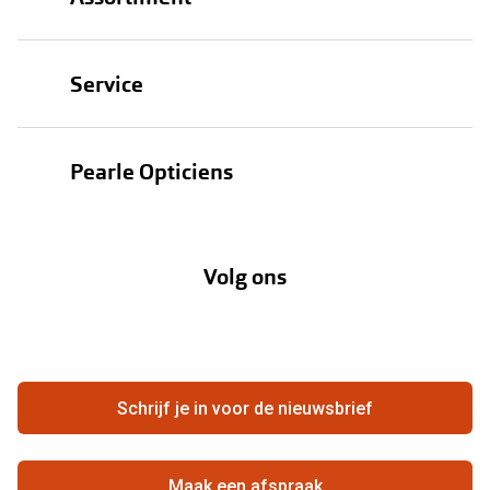
Brillen
Service
Zonnebrillen
Oogmeting
Contactlenzen
Pearle Opticiens
Garanties
Onze merken
Over Pearle
Lenzenabonnement
Onze acties
Volg ons
Contact
Webshop
FAQ
Annuleer of retourneer een bestelling
Vacatures
Hier de overeenkomst ontbinden
Schrijf je in voor de nieuwsbrief
Beste winkelketen
Maak een afspraak