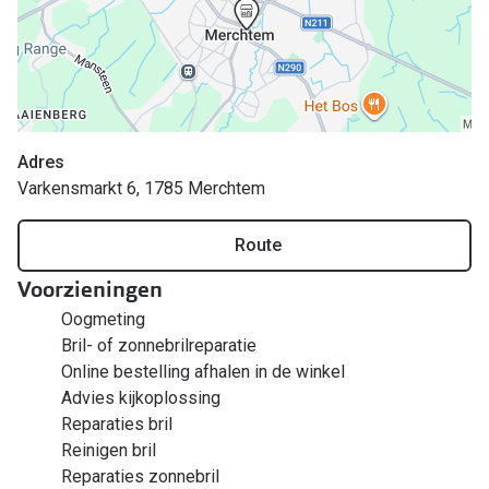
Bril online kopen in maar 4 stappen
Alles over
Soorten brillenglazen
Bril online passen
Meekleurende glazen
Adres
Nachtbril
Varkensmarkt 6, 1785 Merchtem
Alles over brillen
Route
Voorzieningen
Oogmeting
Bril- of zonnebrilreparatie
Online bestelling afhalen in de winkel
Advies kijkoplossing
Reparaties bril
Reinigen bril
Reparaties zonnebril