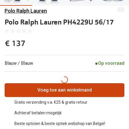
Computerbril
Polo Ralph Lauren
Lenzen di
Brilabonnementen
Polo Ralph Lauren PH4229U 56/17
Acties
Pearle Bril Plan
Lenzenabo
Pearle Bril Plan Kids+
€ 137
Pakketkort
Acties
Probeer co
Blauw / Blauw
Op voorraad
20% korting op een complete bril!
Bekijk all
3 voor 1: koop, krijg en geef een bril
Merken
Bekijk alle brillenacties
Voeg toe aan winkelmand
iWear
Uitgelicht
Gratis verzending v.a. €25 & gratis retour
Acuvue
Achteraf betalen mogelijk
Nieuwe collectie
Air Optix
Beste opticien & beste optiek webshop van België!
Merken