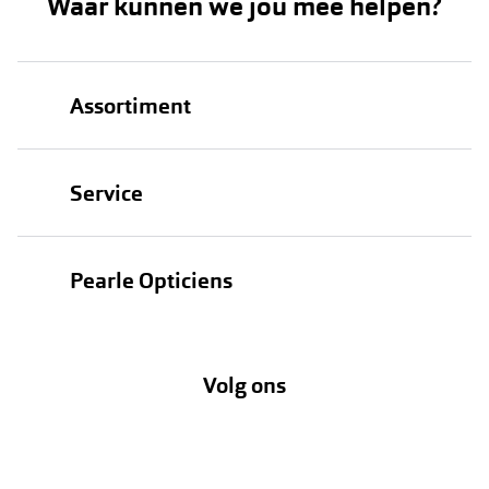
Waar kunnen we jou mee helpen?
Assortiment
Brillen
Service
Zonnebrillen
Oogmeting
Contactlenzen
Pearle Opticiens
Garanties
Onze merken
Over Pearle
Lenzenabonnement
Onze acties
Volg ons
Contact
Webshop
FAQ
Annuleer of retourneer een bestelling
Vacatures