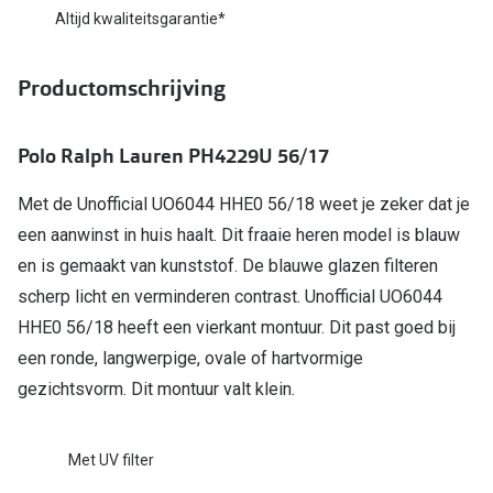
Bausch +
Altijd kwaliteitsgarantie*
Ray-Ban
Biofinity
Productomschrijving
Gucci
Dailies
Seen
Proclear
Polo Ralph Lauren PH4229U 56/17
Vogue
Alle lenz
Met de Unofficial UO6044 HHE0 56/18 weet je zeker dat je
Michael Kors
Online h
een aanwinst in huis haalt. Dit fraaie heren model is blauw
Ralph Lauren
en is gemaakt van kunststof. De blauwe glazen filteren
Doe de tes
scherp licht en verminderen contrast. Unofficial UO6044
Burberry
Contactle
HHE0 56/18 heeft een vierkant montuur. Dit past goed bij
Oakley
een ronde, langwerpige, ovale of hartvormige
Contact le
gezichtsvorm. Dit montuur valt klein.
Alle brillen merken
Eerste ke
Online hulp & advies
Lenzen op
Met UV filter