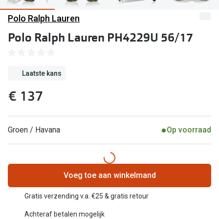
Computerbril
Polo Ralph Lauren
Lenzen di
Brilabonnementen
Polo Ralph Lauren PH4229U 56/17
Acties
Pearle Bril Plan
Lenzenabo
Pearle Bril Plan Kids+
Laatste kans
Pakketkort
Acties
€ 137
Probeer co
20% korting op een complete bril!
Bekijk all
3 voor 1: koop, krijg en geef een bril
Groen / Havana
Op voorraad
Merken
Bekijk alle brillenacties
iWear
Uitgelicht
Voeg toe aan winkelmand
Acuvue
Nieuwe collectie
Gratis verzending v.a. €25 & gratis retour
Air Optix
Achteraf betalen mogelijk
Merken