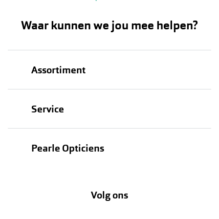
Waar kunnen we jou mee helpen?
Assortiment
Brillen
Service
Zonnebrillen
Oogmeting
Contactlenzen
Pearle Opticiens
Garanties
Onze merken
Over Pearle
Lenzenabonnement
Onze acties
Volg ons
Contact
Webshop
FAQ