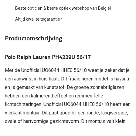
Bausch +
Beste opticien & beste optiek webshop van België!
Ray-Ban
Biofinity
Altijd kwaliteitsgarantie*
Gucci
Dailies
Seen
Productomschrijving
Proclear
Vogue
Alle lenz
Polo Ralph Lauren PH4229U 56/17
Michael Kors
Online h
Met de Unofficial UO6044 HHE0 56/18 weet je zeker dat je
Ralph Lauren
Doe de tes
een aanwinst in huis haalt. Dit fraaie heren model is havana
Burberry
en is gemaakt van kunststof. De groene zonnebrilglazen
Contactle
hebben een kalmerend effect en remmen felle
Oakley
Contact le
lichtschitteringen. Unofficial UO6044 HHE0 56/18 heeft een
Alle brillen merken
vierkant montuur. Dit past goed bij een ronde, langwerpige,
Eerste ke
ovale of hartvormige gezichtsvorm. Dit montuur valt klein.
Online hulp & advies
Lenzen op