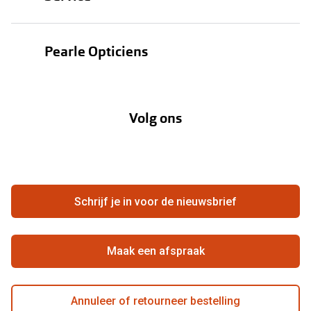
Zonnebrillen
Oogmeting
Contactlenzen
Pearle Opticiens
Garanties
Onze merken
Over Pearle
Lenzenabonnement
Onze acties
Volg ons
Contact
Webshop
FAQ
Annuleer of retourneer een bestelling
Vacatures
Hier de overeenkomst ontbinden
Schrijf je in voor de nieuwsbrief
Beste winkelketen
Maak een afspraak
Annuleer of retourneer bestelling