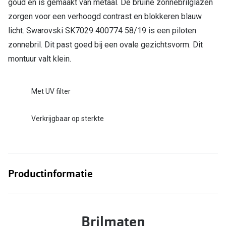
goud en is gemaakt van metaal. De bruine zonnebrilglazen
Bril online kopen in maar 4 stappen
Alles over
zorgen voor een verhoogd contrast en blokkeren blauw
Soorten brillenglazen
licht. Swarovski SK7029 400774 58/19 is een piloten
Bril online passen
zonnebril. Dit past goed bij een ovale gezichtsvorm. Dit
montuur valt klein.
Meekleurende glazen
Nachtbril
Met UV filter
Alles over brillen
Verkrijgbaar op sterkte
Productinformatie
Brilmaten