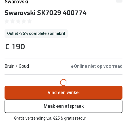
Computerbril
Swarovski
Lenzen di
Swarovski SK7029 400774
Brilabonnementen
Acties
Pearle Bril Plan
Outlet -35% complete zonnebril
Lenzenabo
Pearle Bril Plan Kids+
€ 190
Pakketkort
Acties
Probeer co
20% korting op een complete bril!
Bruin / Goud
Online niet op voorraad
Bekijk all
3 voor 1: koop, krijg en geef een bril
Merken
Bekijk alle brillenacties
Vind een winkel
iWear
Uitgelicht
Acuvue
Maak een afspraak
Nieuwe collectie
Air Optix
Gratis verzending v.a. €25 & gratis retour
Merken