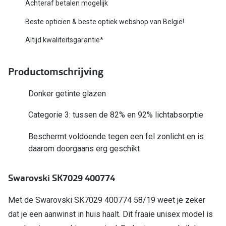
Bausch +
Achteraf betalen mogelijk
Ray-Ban
Beste opticien & beste optiek webshop van België!
Biofinity
Gucci
Altijd kwaliteitsgarantie*
Dailies
Seen
Proclear
Productomschrijving
Vogue
Alle lenz
Donker getinte glazen
Michael Kors
Online h
Categorie 3: tussen de 82% en 92% lichtabsorptie
Ralph Lauren
Doe de tes
Beschermt voldoende tegen een fel zonlicht en is
Burberry
daarom doorgaans erg geschikt
Contactle
Oakley
Contact le
Swarovski SK7029 400774
Alle brillen merken
Eerste ke
Met de Swarovski SK7029 400774 58/19 weet je zeker
Online hulp & advies
Lenzen op
dat je een aanwinst in huis haalt. Dit fraaie unisex model is