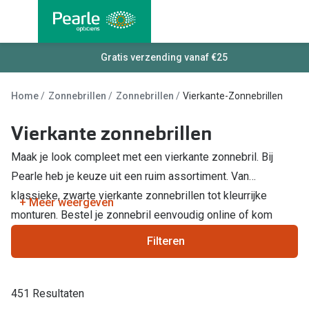
Ga
direct
naar
Alle brillen
Gratis verzending vanaf €25
Alle cont
de
Damesbrillen
Maandlen
inhoud
Home
Zonnebrillen
Zonnebrillen
Vierkante-Zonnebrillen
Herenbrillen
Daglenze
Vierkante zonnebrillen
Kinderbrillen
Multifocal
Maak je look compleet met een vierkante zonnebril. Bij
Torische 
Soorten brillen
Pearle heb je keuze uit een ruim assortiment. Van
Kleurlenz
klassieke, zwarte vierkante zonnebrillen tot kleurrijke
Bril op sterkte
+ Meer weergeven
monturen. Bestel je zonnebril eenvoudig online of kom
Harde len
Multifocale bril
langs bij een
Pearle winkel.
Filteren
Nachtlenz
Blauw-violet licht filter bril
Lenzenvlo
Kant en klare leesbrillen
451 Resultaten
Lenzenab