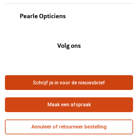
Oogmeting
Contactlenzen
Pearle Opticiens
Garanties
Onze merken
Over Pearle
Lenzenabonnement
Onze acties
Volg ons
Contact
Webshop
FAQ
Annuleer of retourneer een bestelling
Vacatures
Hier de overeenkomst ontbinden
Schrijf je in voor de nieuwsbrief
Beste winkelketen
Maak een afspraak
Annuleer of retourneer bestelling