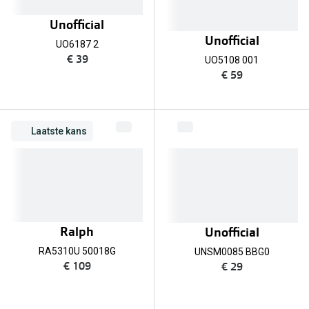
Bausch +
Unofficial
Ray-Ban
Biofinity
Unofficial
UO6187 2
Gucci
Dailies
€ 39
UO5108 001
€ 59
Seen
Proclear
Vogue
Alle lenz
Laatste kans
Michael Kors
Online h
Ralph Lauren
Doe de tes
Burberry
Contactle
Oakley
Ralph
Unofficial
Contact le
Alle brillen merken
RA5310U 50018G
UNSM0085 BBG0
Eerste ke
€ 109
€ 29
Online hulp & advies
Lenzen op