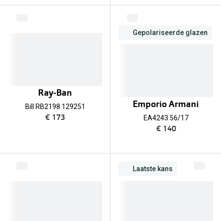
Bril online kopen in maar 4 stappen
Alles over
Soorten brillenglazen
Gepolariseerde glazen
Bril online passen
Meekleurende glazen
Nachtbril
Ray-Ban
Alles over brillen
Emporio Armani
Bill RB2198 129251
€ 173
EA4243 56/17
€ 140
Laatste kans