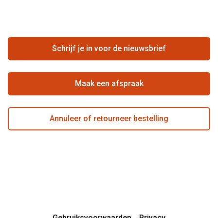
FAQ
Annuleer of retourneer een bestelling
Vacatures
Hier de overeenkomst ontbinden
Schrijf je in voor de nieuwsbrief
Beste winkelketen
Maak een afspraak
Annuleer of retourneer bestelling
Gebruiksvoorwaarden
Privacy