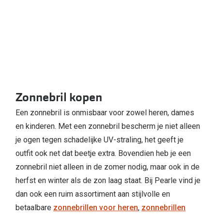
Bausch +
Ray-Ban
Biofinity
Gucci
Dailies
Seen
Proclear
Vogue
Alle lenz
Zonnebril kopen
Michael Kors
Online h
Een zonnebril is onmisbaar voor zowel heren, dames
Ralph Lauren
Doe de tes
en kinderen. Met een zonnebril bescherm je niet alleen
Burberry
je ogen tegen schadelijke UV-straling, het geeft je
Contactle
outfit ook net dat beetje extra. Bovendien heb je een
Oakley
Contact le
zonnebril niet alleen in de zomer nodig, maar ook in de
Alle brillen merken
herfst en winter als de zon laag staat. Bij Pearle vind je
Eerste ke
dan ook een ruim assortiment aan stijlvolle en
Online hulp & advies
Lenzen op
betaalbare
zonnebrillen voor heren
,
zonnebrillen