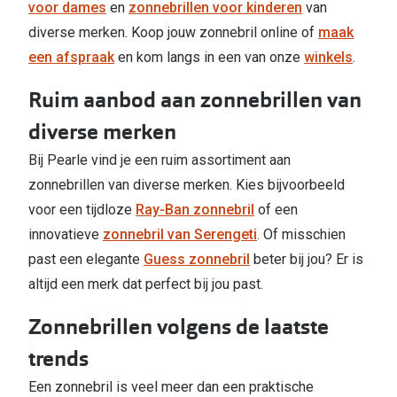
Bril online kopen in maar 4 stappen
voor dames
en
zonnebrillen voor kinderen
van
Alles over
diverse merken. Koop jouw zonnebril online of
maak
Soorten brillenglazen
een afspraak
en kom langs in een van onze
winkels
.
Bril online passen
Ruim aanbod aan zonnebrillen van
Meekleurende glazen
diverse merken
Nachtbril
Bij Pearle vind je een ruim assortiment aan
Alles over brillen
zonnebrillen van diverse merken. Kies bijvoorbeeld
voor een tijdloze
Ray-Ban zonnebril
of een
innovatieve
zonnebril van Serengeti
. Of misschien
past een elegante
Guess zonnebril
beter bij jou? Er is
altijd een merk dat perfect bij jou past.
Zonnebrillen volgens de laatste
trends
Een zonnebril is veel meer dan een praktische