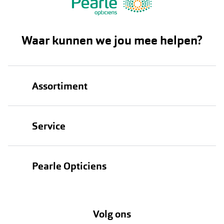
Waar kunnen we jou mee helpen?
Assortiment
Brillen
Service
Zonnebrillen
Oogmeting
Contactlenzen
Pearle Opticiens
Garanties
Onze merken
Over Pearle
Lenzenabonnement
Onze acties
Volg ons
Contact
Webshop