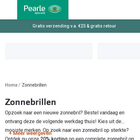
Ga
direct
naar
Alle brillen
Gratis verzending v.a. €25 & gratis retour
Alle cont
de
Damesbrillen
Maandlen
inhoud
Herenbrillen
Daglenze
Kinderbrillen
Multifocal
Torische 
Soorten brillen
Home
Zonnebrillen
Kleurlenz
Bril op sterkte
Harde len
Zonnebrillen
Multifocale bril
Nachtlenz
Opzoek naar een nieuwe zonnebril? Bestel vandaag en
Blauw-violet licht filter bril
ontvang deze de volgende werkdag thuis! Kies uit de
Lenzenvlo
Kant en klare leesbrillen
mooiste merken. Op zoek naar een zonnebril op sterkte?
+ Meer weergeven
Lenzenab
Ontdek nu onze
20% korting
op een complete zonnebril op